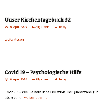
Unser Kirchentagebuch 32
19. April 2020
Allgemein
Herby
Unser Kirchentagebuch 32
weiterlesen
→
Covid 19 – Psychologische Hilfe
18. April 2020
Allgemein
Herby
Covid-19 – Wie Sie häusliche Isolation und Quarantäne gut
überstehen
Covid 19 – Psychologische Hilfe
weiterlesen
→