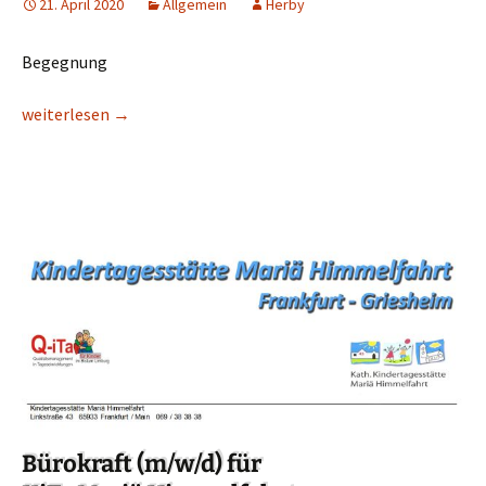
21. April 2020
Allgemein
Herby
Begegnung
Unser Kirchentagebuch 34
weiterlesen
→
Bürokraft (m/w/d) für