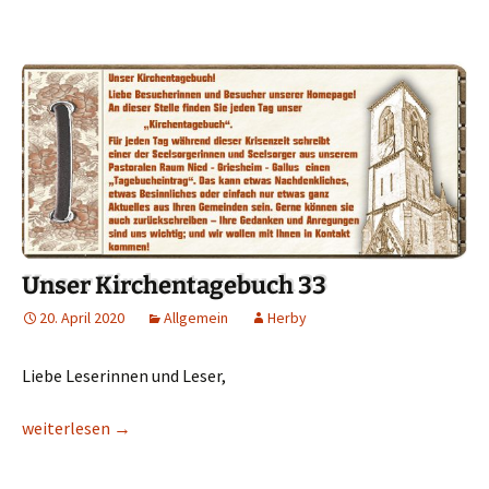
Unser Kirchentagebuch 33
20. April 2020
Allgemein
Herby
Liebe Leserinnen und Leser,
Unser Kirchentagebuch 33
weiterlesen
→