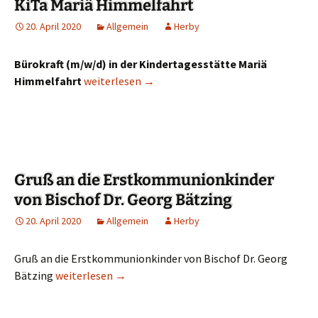
KiTa Mariä Himmelfahrt
20. April 2020
Allgemein
Herby
Bürokraft (m/w/d) in der Kindertagesstätte Mariä
Himmelfahrt
Bürokraft (m/w/d) für KiTa Mariä Himmelfahrt
weiterlesen
→
Gruß an die Erstkommunionkinder
von Bischof Dr. Georg Bätzing
20. April 2020
Allgemein
Herby
Gruß an die Erstkommunionkinder von Bischof Dr. Georg
Bätzing
Gruß an die Erstkommunionkinder von Bischof Dr. Ge
weiterlesen
→