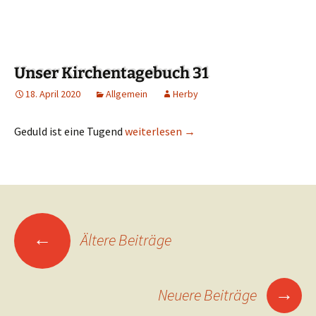
Unser Kirchentagebuch 31
18. April 2020
Allgemein
Herby
Geduld ist eine Tugend
Unser Kirchentagebuch 31
weiterlesen
→
←
Ältere Beiträge
Beitragsnavigation
→
Neuere Beiträge