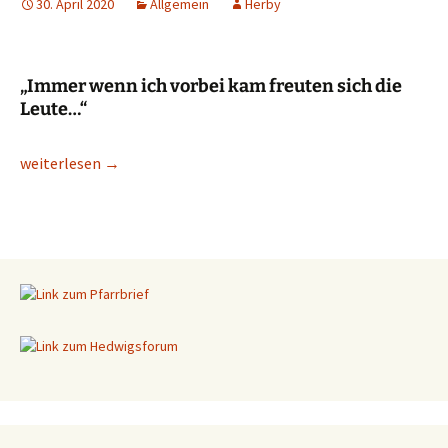
30. April 2020
Allgemein
Herby
„Immer wenn ich vorbei kam freuten sich die
Leute…“
Unser Kirchentagebuch 43
weiterlesen
→