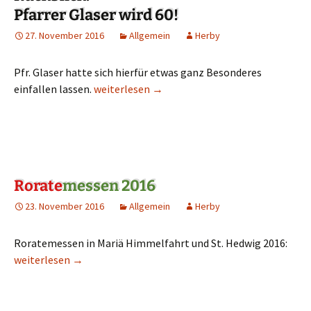
Pfarrer Glaser wird 60!
27. November 2016
Allgemein
Herby
Pfr. Glaser hatte sich hierfür etwas ganz Besonderes
einfallen lassen.
Rückblick: Pfarrer Glaser wird 60!
weiterlesen
→
Rorate
messen 2016
23. November 2016
Allgemein
Herby
Roratemessen in Mariä Himmelfahrt und St. Hedwig 2016:
Rorate
weiterlesen
messen 2016
→