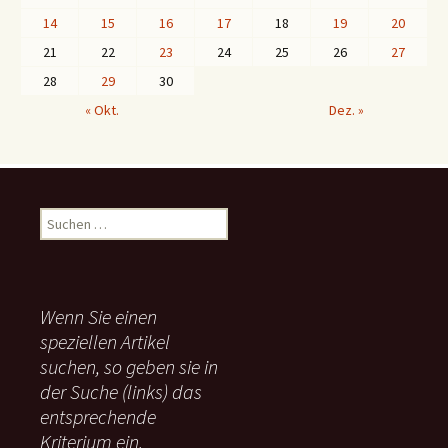
14
15
16
17
18
19
20
21
22
23
24
25
26
27
28
29
30
« Okt.
Dez. »
S
u
c
h
e
Wenn Sie einen
n
speziellen Artikel
n
suchen, so geben sie in
a
c
der Suche (links) das
h
entsprechende
:
Kriterium ein.