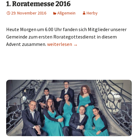
1. Roratemesse 2016
29. November 2016
Allgemein
Herby
Heute Morgen um 6.00 Uhr fanden sich Mitglieder unserer
Gemeinde zum ersten Rorategottesdienst in diesem
Advent zusammen.
1. Roratemesse 2016
weiterlesen
→