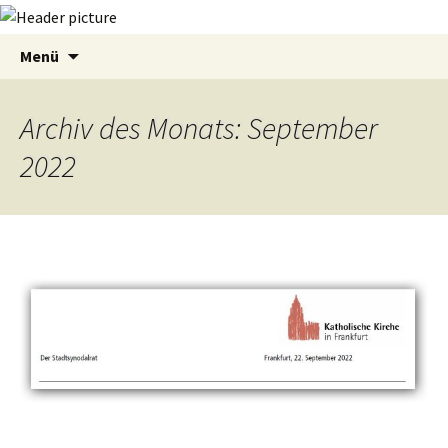
Zum
Suchen
Menü
Inhalt
nach:
springen
Archiv des Monats: September
2022