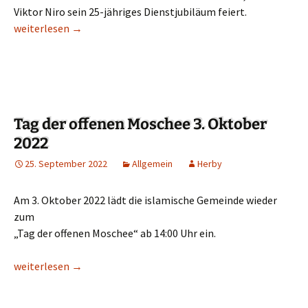
Viktor Niro sein 25-jähriges Dienstjubiläum feiert.
25. Jähriges Dienstjubiläum von Viktor Niro
weiterlesen
→
Tag der offenen Moschee 3. Oktober
2022
25. September 2022
Allgemein
Herby
Am 3. Oktober 2022 lädt die islamische Gemeinde wieder
zum
„Tag der offenen Moschee“ ab 14:00 Uhr ein.
Tag der offenen Moschee 3. Oktober 2022
weiterlesen
→