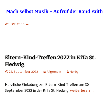
Mach selbst Musik – Aufruf der Band Faith
Mach selbst Musik
weiterlesen
→
Eltern-Kind-Treffen 2022 in KiTa St.
Hedwig
22. September 2022
Allgemein
Herby
Herzliche Einladung zm Eltern-Kind-Treffen am 30.
September 2022 in der KiTa St. Hedwig.
Eltern-Kind-Treffen 202
weiterlesen
→