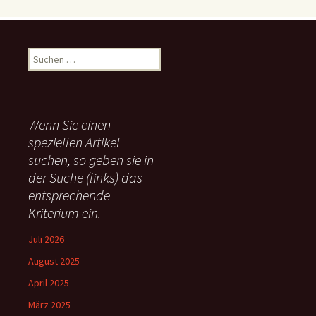
S
u
c
h
e
Wenn Sie einen
n
speziellen Artikel
n
suchen, so geben sie in
a
c
der Suche (links) das
h
entsprechende
:
Kriterium ein.
Juli 2026
August 2025
April 2025
März 2025