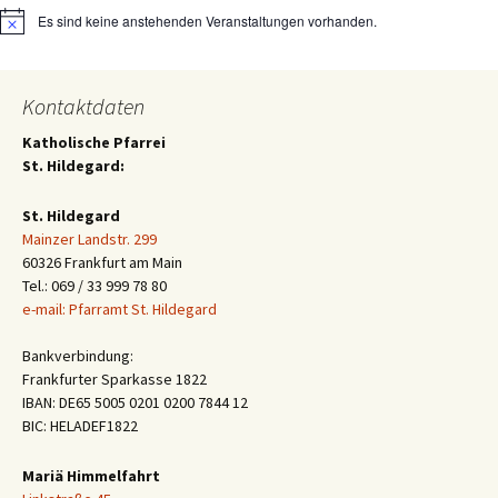
Es sind keine anstehenden Veranstaltungen vorhanden.
Hinweis
Kontaktdaten
Katholische Pfarrei
St. Hildegard:
St. Hildegard
Mainzer Landstr. 299
60326 Frankfurt am Main
Tel.: 069 / 33 999 78 80
e-mail: Pfarramt St. Hildegard
Bankverbindung:
Frankfurter Sparkasse 1822
IBAN: DE65 5005 0201 0200 7844 12
BIC: HELADEF1822
Mariä Himmelfahrt