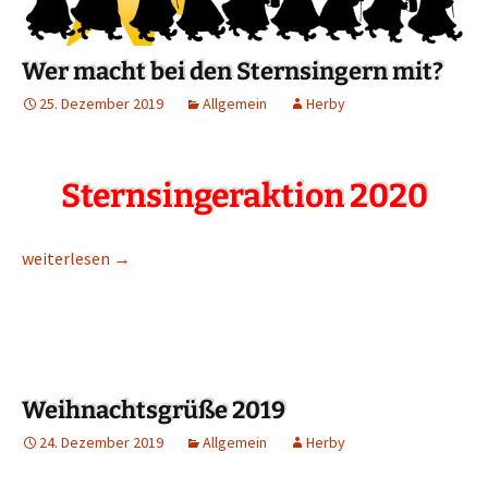
Wer macht bei den Sternsingern mit?
25. Dezember 2019
Allgemein
Herby
Sternsingeraktion 20
20
Wer macht bei den Sternsingern mit?
weiterlesen
→
Weihnachtsgrüße 2019
24. Dezember 2019
Allgemein
Herby