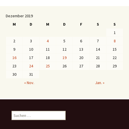
Dezember 2019
M
D
M
D
F
S
S
1
2
3
4
5
6
7
8
9
10
11
12
13
14
15
16
17
18
19
20
21
22
23
24
25
26
27
28
29
30
31
« Nov.
Jan. »
S
u
c