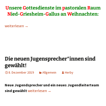
U
nsere
G
ottesdienste im
p
astoralen
R
aum
N
ied-
G
riesheim-
G
allus an
W
eihnachten:
Weihnachtsgottesdienste 2019
weiterlesen
→
Die neuen Jugensprecher*innen sind
gewählt!
8. Dezember 2019
Allgemein
Herby
Neue Jugendsprecher und ein neues Jugendleiterteam
sind gewählt
Die neuen Jugensprecher*innen sind gewählt!
weiterlesen
→