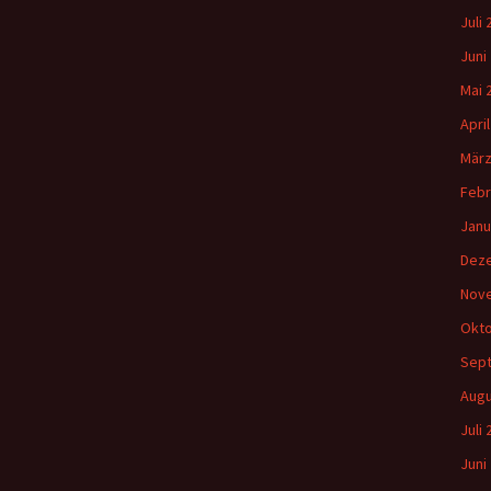
Juli
Juni
Mai 
Apri
März
Febr
Janu
Dez
Nov
Okto
Sep
Augu
Juli
Juni