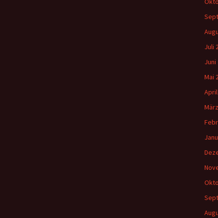
Okto
Sep
Augu
Juli
Juni
Mai 
Apri
März
Febr
Janu
Dez
Nov
Okto
Sep
Augu