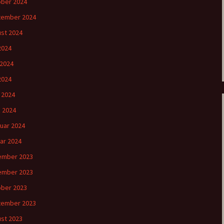
ber 2024
tember 2024
st 2024
 2024
 2024
2024
l 2024
 2024
uar 2024
ar 2024
ember 2023
ember 2023
ber 2023
tember 2023
st 2023