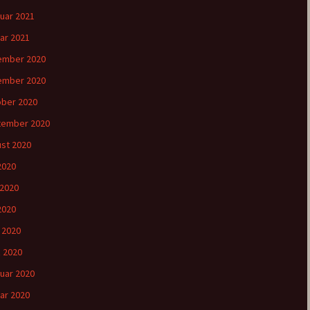
uar 2021
ar 2021
ember 2020
ember 2020
ber 2020
tember 2020
st 2020
 2020
 2020
2020
l 2020
 2020
uar 2020
ar 2020