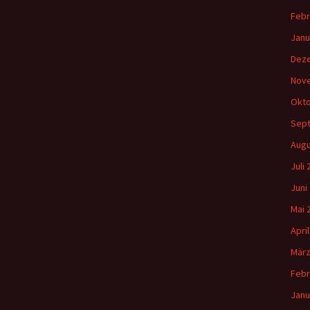
Febr
Janu
Dez
Nov
Okto
Sep
Augu
Juli
Juni
Mai 
Apri
März
Febr
Janu