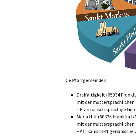
Links
Messdienerpla
Oekum. Kirche
PGR-Wahl 2019
Prävention im 
Limburg
Seelsorglicher
Die Pfarrgemeinden
Stadtkirchenf
Dreifaltigkeit (65934 Frankf
mit der muttersprachlichen
Stellenaussch
– Französisch sprachige Ge
Maria Hilf (60326 Frankfurt/
Terminplan
mit der muttersprachlichen
– Afrikanisch-Nigerianische
Unsere Kirche