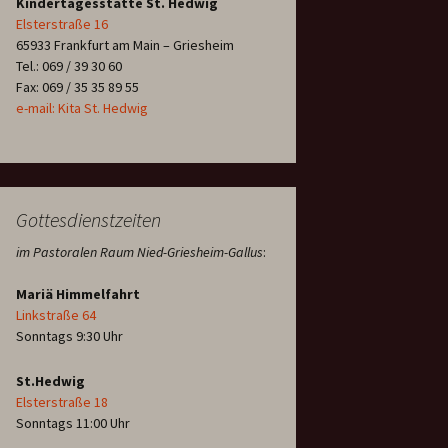
Kindertagesstätte St. Hedwig
Elsterstraße 16
65933 Frankfurt am Main – Griesheim
Tel.: 069 / 39 30 60
Fax: 069 / 35 35 89 55
e-mail: Kita St. Hedwig
Gottesdienstzeiten
im Pastoralen Raum Nied-Griesheim-Gallus
:
Mariä Himmelfahrt
Linkstraße 64
Sonntags 9:30 Uhr
St.Hedwig
Elsterstraße 18
Sonntags 11:00 Uhr