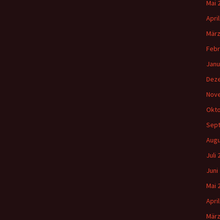
Mai 
Apri
März
Febr
Janu
Dez
Nov
Okto
Sep
Augu
Juli
Juni
Mai 
Apri
März