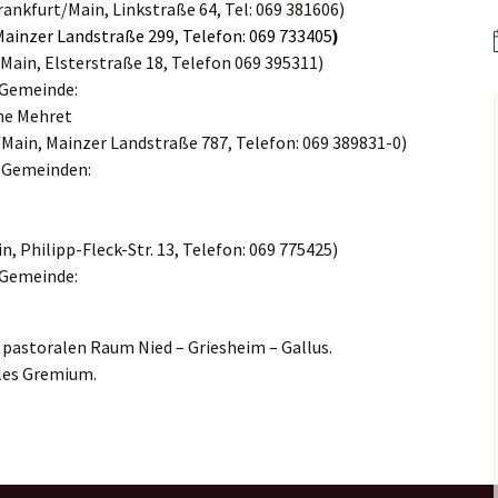
er
Bistum Limburg (ext.
ankfurt/Main, Linkstraße 64, Tel: 069 381606)
Link)
Kirche St. Hedwig
Mainzer Landstraße 299, Telefon: 069 733405
)
Main, Elsterstraße 18, Telefon 069 395311)
Caritas Frankfurt (ext.
Link)
Das Pfarrhaus
 Gemeinde:
ne Mehret
Förderverein Caritas (ext.
Unser Josefshaus
/Main, Mainzer Landstraße 787, Telefon: 069 389831-0)
Link)
 Gemeinden:
Haus im Haus
Kirchenzeitung Limburg
(St.Hedwig)
tatt –
(ext. Link)
n, Philipp-Fleck-Str. 13, Telefon: 069 775425)
Kirchenfenster in Mariä
Jugendkirche Jona (ext.
Himmelfahrt
 Gemeinde:
Link)
Aus dem Archiv
Stadtsynodalrat
n pastoralen Raum Nied – Griesheim – Gallus.
ales Gremium.
Wir sind Kirche (ext. Link)
Vereinsring Griesheim
(ext. Link)