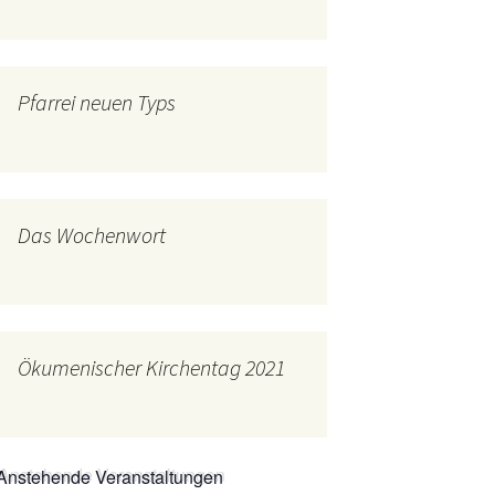
mburg
Messdienerplan
 Gallus (ext. Link)
Pfarrei neuen Typs
uffamilien
ther-trifft-Franziskus
t. Link)
ser Wochenwort
Das Wochenwort
kunftswerkstatt –
Ergebnisse der
artseite
Arbeitsgruppen
(Zukunftswerkstatt)
Ökumenischer Kirchentag 2021
Anstehende Veranstaltungen