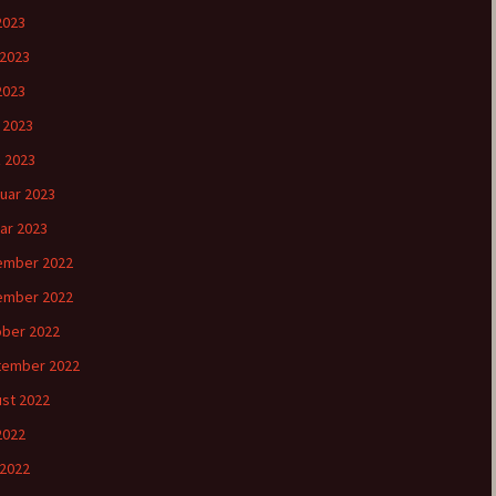
 2023
 2023
2023
l 2023
 2023
uar 2023
ar 2023
ember 2022
ember 2022
ber 2022
tember 2022
st 2022
 2022
 2022