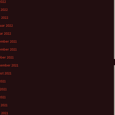
2022
l 2022
 2022
uar 2022
ar 2022
ember 2021
ember 2021
ber 2021
tember 2021
st 2021
 2021
 2021
2021
l 2021
 2021