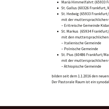
Gemeindehäus
Mariä Himmelfahrt (65933 Fr
St. Gallus (60326 Frankfurt,
Vermietungen
St. Hedwig (65933 Frankfurt/
mit der muttersprachlichen
Vorschau
– Eritreische Gemeinde Kida
St. Markus (65934 Frankfurt
Wochenblatt
mit den muttersprachlichen
– Italienische Gemeinde
Zukunftswerks
– Polnische Gemeinde
Startseite
St. Pius (60486 Frankfurt/Mai
mit der muttersprachlichen
– Äthiopische Gemeinde
bilden seit dem 1.1.2016 den neue
Der Pastorale Raum ist ein synod