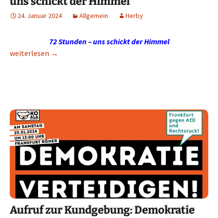
uns schickt der Himmel
24. Januar 2024
Allgemein
Herby
72 Stunden – uns schickt der Himmel
72 Stunden – uns schickt der Himmel
weiterlesen
→
Aufruf zur Kundgebung: Demokratie