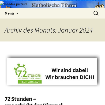
Zum
Suchen
Menü
Inhalt
nach:
springen
Archiv des Monats: Januar 2024
72 Stunden –