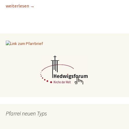
Frühstück für Wohnsitzlose 2024
weiterlesen
→
Pfarrei neuen Typs