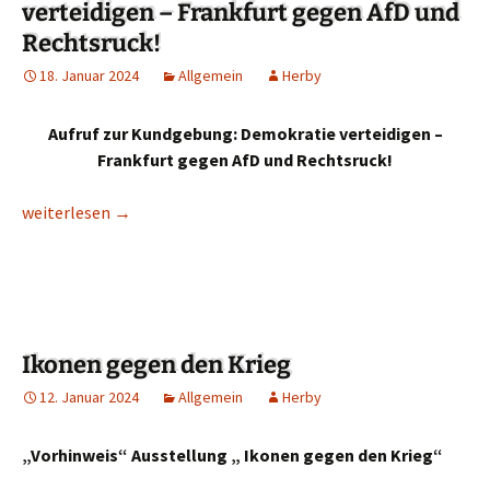
verteidigen – Frankfurt gegen AfD und
Rechtsruck!
18. Januar 2024
Allgemein
Herby
Aufruf zur Kundgebung: Demokratie verteidigen –
Frankfurt gegen AfD und Rechtsruck
!
Aufruf zur Kundgebung: Demokratie verteidigen – Frankfurt g
weiterlesen
→
Ikonen gegen den Krieg
12. Januar 2024
Allgemein
Herby
„Vorhinweis“ Ausstellung „ Ikonen gegen den Krieg“