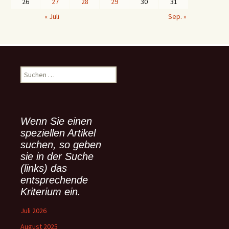
26
27
28
29
30
31
« Juli
Sep. »
S
u
c
h
e
Wenn Sie einen
n
speziellen Artikel
n
suchen, so geben
a
sie in der Suche
c
(links) das
h
:
entsprechende
Kriterium ein.
Juli 2026
August 2025