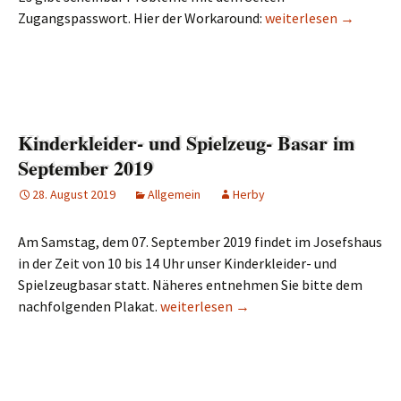
Zugangspasswort. Hier der Workaround:
Probleme mit der Eing
weiterlesen
→
Kinderkleider- und Spielzeug- Basar im
September 2019
28. August 2019
Allgemein
Herby
Am Samstag, dem 07. September 2019 findet im Josefshaus
in der Zeit von 10 bis 14 Uhr unser Kinderkleider- und
Spielzeugbasar statt. Näheres entnehmen Sie bitte dem
nachfolgenden Plakat.
Kinderkleider- und Spielzeug- Basar i
weiterlesen
→