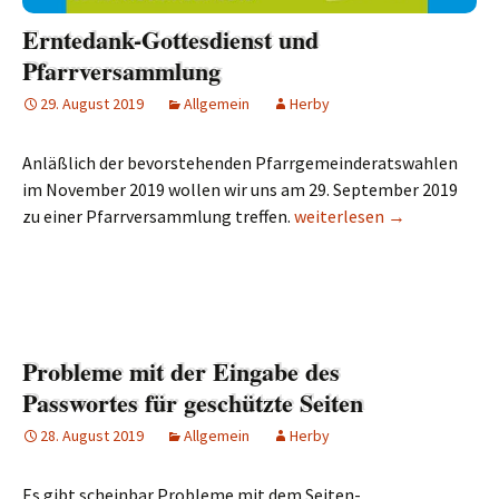
Erntedank-Gottesdienst und
Pfarrversammlung
29. August 2019
Allgemein
Herby
Anläßlich der bevorstehenden Pfarrgemeinderatswahlen
im November 2019 wollen wir uns am 29. September 2019
zu einer Pfarrversammlung treffen.
Erntedank-Gottesdienst 
weiterlesen
→
Probleme mit der Eingabe des
Passwortes für geschützte Seiten
28. August 2019
Allgemein
Herby
Es gibt scheinbar Probleme mit dem Seiten-