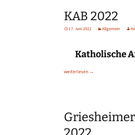
KAB 2022
17. Juni 2022
Allgemein
H
Katholische 
KAB 2022
weiterlesen
→
Griesheimer
2022