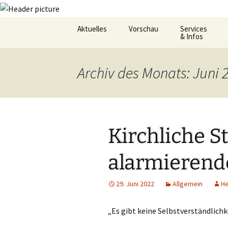
Zum
Aktuelles
Vorschau
Services
Inhalt
& Infos
springen
Oekum. Kirchentag 2021
Barrierefreihei
Archiv des Monats: Juni 
Zukunftswerkstatt –
Gemeindeheft
Startseite
St.Hildegard
Flüchtlingshilf
Kirchliche St
Gottesdienstp
alarmierend
Hygienekonze
für das Josefs
29. Juni 2022
Allgemein
H
L&K Pläne
„Es gibt keine Selbstverständlich
Lesung & Evan