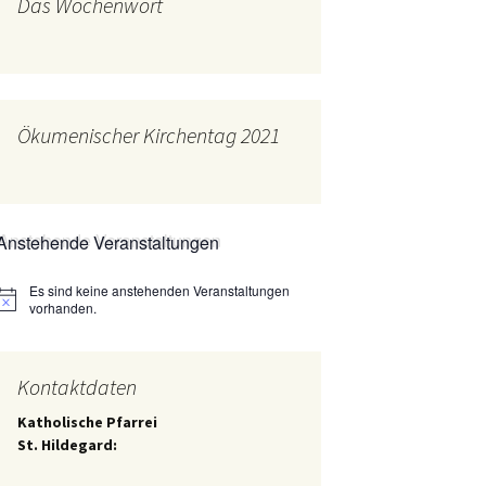
Das Wochenwort
mburg
Messdienerplan
 Gallus (ext. Link)
uffamilien
Ökumenischer Kirchentag 2021
ther-trifft-Franziskus
t. Link)
ser Wochenwort
Anstehende Veranstaltungen
kunftswerkstatt –
Ergebnisse der
artseite
Es sind keine anstehenden Veranstaltungen
Arbeitsgruppen
Hinweis
(Zukunftswerkstatt)
vorhanden.
Kontaktdaten
Katholische Pfarrei
St. Hildegard: