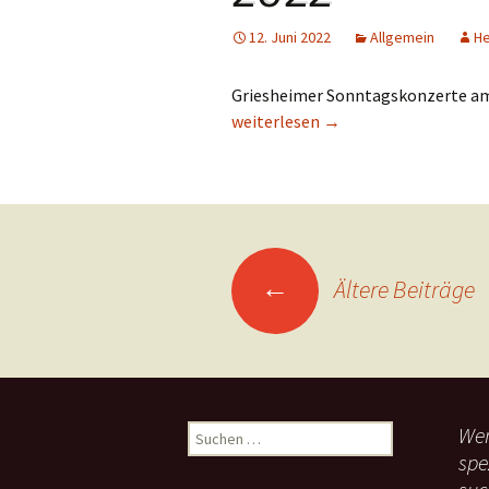
12. Juni 2022
Allgemein
H
Griesheimer Sonntagskonzerte am 3
Griesheimer Sonntagskonzerte 20
weiterlesen
→
←
Ältere Beiträge
Beitragsnavigation
Wen
S
u
spe
c