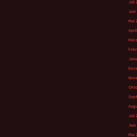
Juli
Juni
Mai 
Apri
März
Febr
Janu
Dez
Nov
Okto
Sep
Augu
Juli
Juni
Mai 