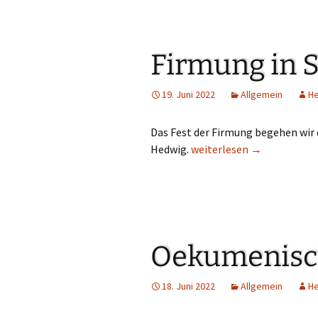
Gemeindehäus
Vermietungen
Firmung in S
Vorschau
19. Juni 2022
Allgemein
H
Wochenblatt
Das Fest der Firmung begehen wir d
Zukunftswerks
Hedwig.
Firmung in St. Hedwig
weiterlesen
→
Startseite
Oekumenisc
18. Juni 2022
Allgemein
H