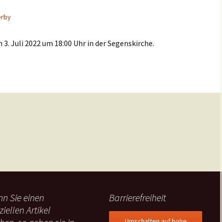
erby
. Juli 2022 um 18:00 Uhr in der Segenskirche.
22
n Sie einen
Barrierefreiheit
ziellen Artikel
Umschalten auf hohe