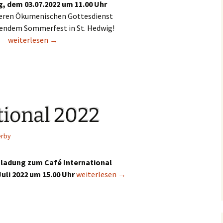
g,
dem
03.07.2022
um
11.00 Uhr
seren
Ökumenischen Gottesdienst
ßendem Sommerfest in St. Hedwig
!
Oekumenisches Sommerfest
weiterlesen
→
tional 2022
erby
nladung zum Café International
uli 2022 um 15.00 Uhr
Café International 2022
weiterlesen
→