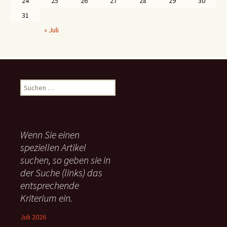
24
25
26
27
28
29
30
31
« Juli
S
u
c
h
e
Wenn Sie einen
n
speziellen Artikel
n
suchen, so geben sie in
a
c
der Suche (links) das
h
entsprechende
:
Kriterium ein.
Juli 2026