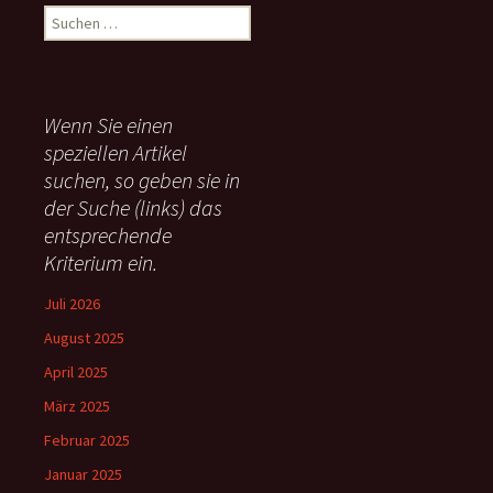
S
u
c
h
e
Wenn Sie einen
n
speziellen Artikel
n
suchen, so geben sie in
a
c
der Suche (links) das
h
entsprechende
:
Kriterium ein.
Juli 2026
August 2025
April 2025
März 2025
Februar 2025
Januar 2025