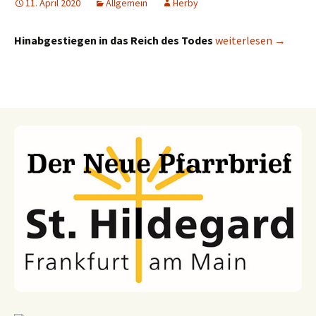
11. April 2020
Allgemein
Herby
Hinabgestiegen in das Reich des Todes
Unser Kirchentagebu
weiterlesen
→