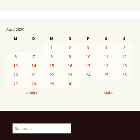
April 2020
M
D
M
D
F
S
S
1
2
3
4
5
6
7
8
9
10
11
12
13
14
15
16
17
18
19
20
21
22
23
24
25
26
27
28
29
30
« März
Mai »
S
u
c