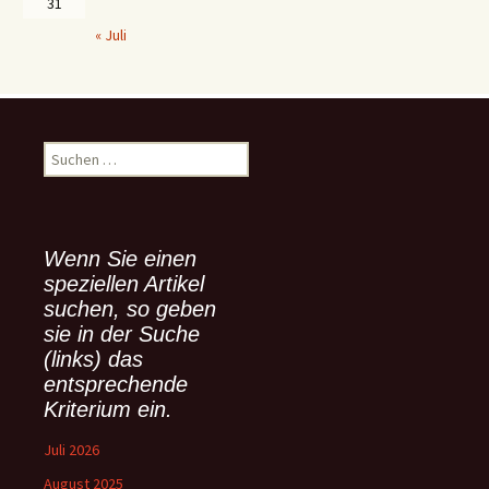
31
« Juli
S
u
c
h
e
Wenn Sie einen
n
speziellen Artikel
n
suchen, so geben
a
sie in der Suche
c
(links) das
h
:
entsprechende
Kriterium ein.
Juli 2026
August 2025