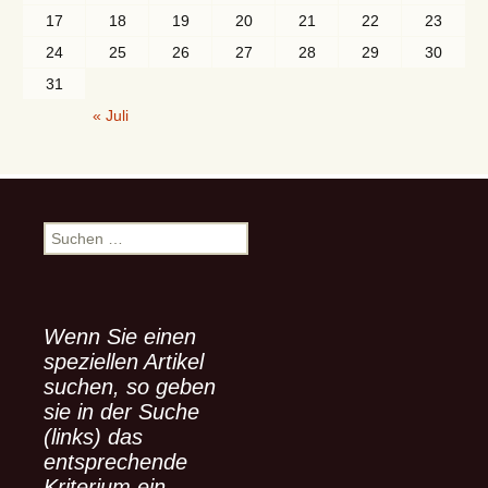
17
18
19
20
21
22
23
24
25
26
27
28
29
30
31
« Juli
S
u
c
h
e
Wenn Sie einen
n
speziellen Artikel
n
suchen, so geben
a
sie in der Suche
c
(links) das
h
entsprechende
:
Kriterium ein.