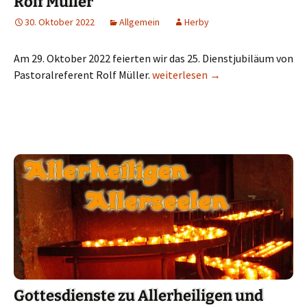
Rolf Müller
30. Oktober 2022
Allgemein
Herby
Am 29. Oktober 2022 feierten wir das 25. Dienstjubiläum von
Pastoralreferent Rolf Müller.
25-Dienstjubiläum von Rolf Müll
weiterlesen
→
Gottesdienste zu Allerheiligen und