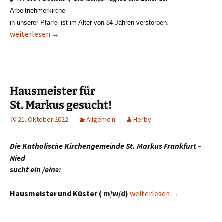
Arbeitnehmerkirche
in unserer Pfarrei ist im Alter von 84 Jahren verstorben.
Pfarrer Albert Seelbach im Alter von 84 Jahren verstorben
weiterlesen
→
Hausmeister für
St. Markus gesucht!
21. Oktober 2022
Allgemein
Herby
Die Katholische Kirchengemeinde St. Markus Frankfurt –
Nied
sucht ein /eine:
Hausmeister und Küster
( m/w/d)
Hausmeister für St. Markus
weiterlesen
→