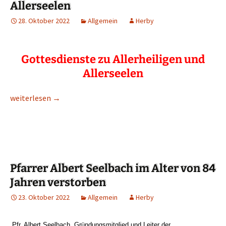
Allerseelen
28. Oktober 2022
Allgemein
Herby
Gottesdienste zu Allerheiligen und
Allerseelen
Gottesdienste zu Allerheiligen und Allerseelen
weiterlesen
→
Pfarrer Albert Seelbach im Alter von 84
Jahren verstorben
23. Oktober 2022
Allgemein
Herby
„Pfr. Albert Seelbach, Gründungsmitglied und Leiter der