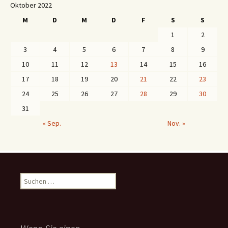
Oktober 2022
M
D
M
D
F
S
S
1
2
3
4
5
6
7
8
9
10
11
12
13
14
15
16
17
18
19
20
21
22
23
24
25
26
27
28
29
30
31
« Sep.
Nov. »
S
u
c
h
e