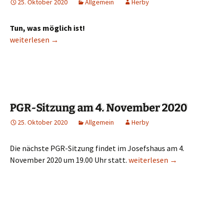
25. Oktober 2020
Allgemein
Herby
Tun, was möglich ist!
Das Wochenwort 20
weiterlesen
→
PGR-Sitzung am 4. November 2020
25. Oktober 2020
Allgemein
Herby
Die nächste PGR-Sitzung findet im Josefshaus am 4.
November 2020 um 19.00 Uhr statt.
PGR-Sitzung am 4. Novemb
weiterlesen
→