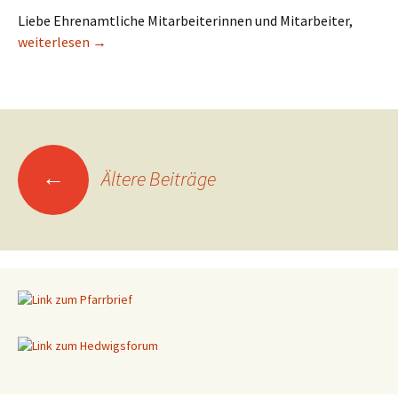
Liebe Ehrenamtliche Mitarbeiterinnen und Mitarbeiter,
Kein
weiterlesen
Dankeschönabend
→
in diesem Jahr
←
Ältere Beiträge
Beitragsnavigation