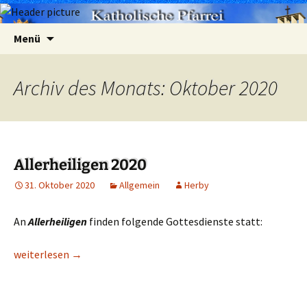
Zum
Suchen
Menü
Inhalt
nach:
springen
Archiv des Monats: Oktober 2020
Allerheiligen 2020
31. Oktober 2020
Allgemein
Herby
An
Allerheiligen
finden folgende Gottesdienste statt:
Allerheiligen 2020
weiterlesen
→