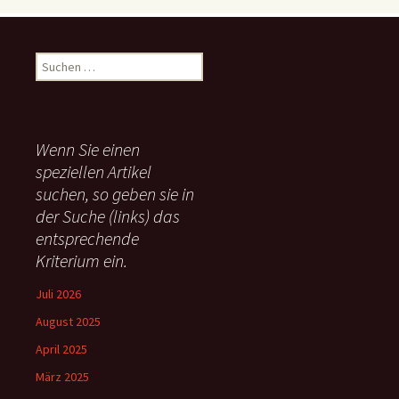
S
u
c
h
e
Wenn Sie einen
n
speziellen Artikel
n
suchen, so geben sie in
a
c
der Suche (links) das
h
entsprechende
:
Kriterium ein.
Juli 2026
August 2025
April 2025
März 2025