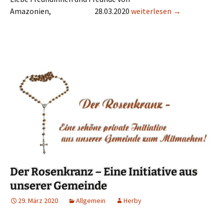
Amazonien, 28.03.2020
Rund um die Amazonas-Sy
weiterlesen
→
Der Rosenkranz – Eine Initiative aus
unserer Gemeinde
29. März 2020
Allgemein
Herby