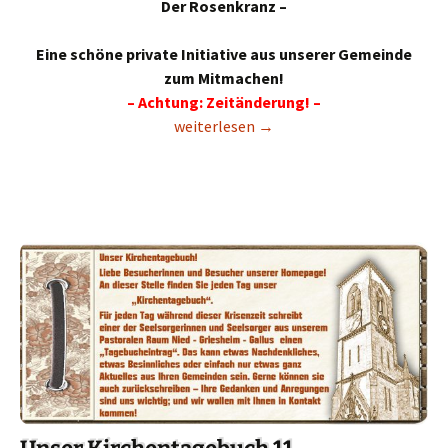
Der Rosenkranz –
Eine schöne private Initiative aus unserer Gemeinde
zum Mitmachen!
– Achtung: Zeitänderung! –
Der Rosenkranz – Eine Initiative aus un
weiterlesen
→