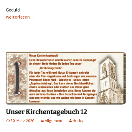
Geduld
Unser Kirchentagebuch 13
weiterlesen
→
Unser Kirchentagebuch 12
30. März 2020
Allgemein
Herby