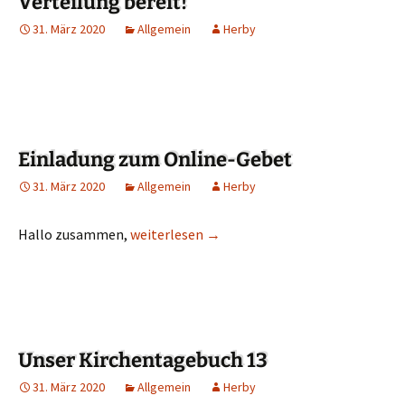
Verteilung bereit!
31. März 2020
Allgemein
Herby
Einladung zum Online-Gebet
31. März 2020
Allgemein
Herby
Hallo zusammen,
Einladung zum Online-Gebet
weiterlesen
→
Unser Kirchentagebuch 13
31. März 2020
Allgemein
Herby