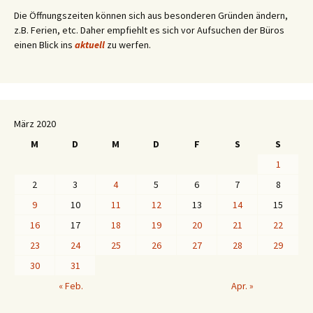
Die Öffnungszeiten können sich aus besonderen Gründen ändern,
z.B. Ferien, etc. Daher empfiehlt es sich vor Aufsuchen der Büros
einen Blick ins
aktuell
zu werfen.
März 2020
M
D
M
D
F
S
S
1
2
3
4
5
6
7
8
9
10
11
12
13
14
15
16
17
18
19
20
21
22
23
24
25
26
27
28
29
30
31
« Feb.
Apr. »