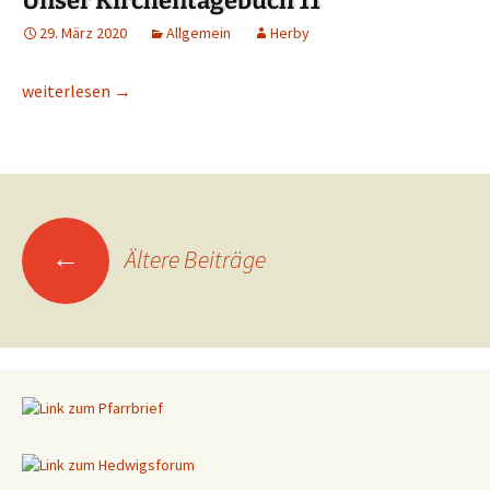
Unser Kirchentagebuch 11
29. März 2020
Allgemein
Herby
Unser Kirchentagebuch 11
weiterlesen
→
←
Ältere Beiträge
Beitragsnavigation