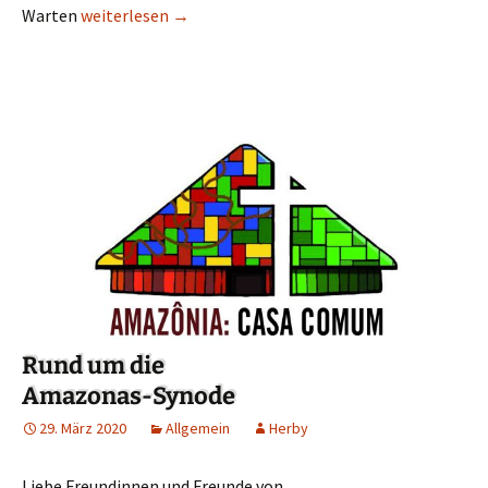
Warten
Unser Kirchentagebuch 12
weiterlesen
→
Rund um die
Amazonas-Synode
29. März 2020
Allgemein
Herby
Liebe Freundinnen und Freunde von