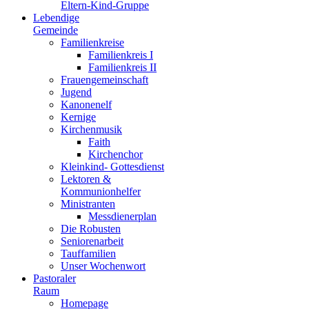
Eltern-Kind-Gruppe
Lebendige
Gemeinde
Familienkreise
Familienkreis I
Familienkreis II
Frauengemeinschaft
Jugend
Kanonenelf
Kernige
Kirchenmusik
Faith
Kirchenchor
Kleinkind- Gottesdienst
Lektoren &
Kommunionhelfer
Ministranten
Messdienerplan
Die Robusten
Seniorenarbeit
Tauffamilien
Unser Wochenwort
Pastoraler
Raum
Homepage