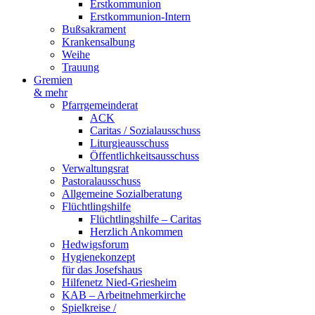
Erstkommunion
Erstkommunion-Intern
Bußsakrament
Krankensalbung
Weihe
Trauung
Gremien
& mehr
Pfarrgemeinderat
ACK
Caritas / Sozialausschuss
Liturgieausschuss
Öffentlichkeitsausschuss
Verwaltungsrat
Pastoralausschuss
Allgemeine Sozialberatung
Flüchtlingshilfe
Flüchtlingshilfe – Caritas
Herzlich Ankommen
Hedwigsforum
Hygienekonzept
für das Josefshaus
Hilfenetz Nied-Griesheim
KAB – Arbeitnehmerkirche
Spielkreise /