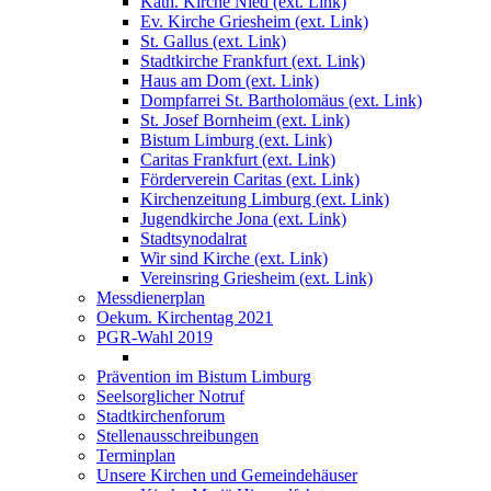
Kath. Kirche Nied (ext. Link)
Ev. Kirche Griesheim (ext. Link)
St. Gallus (ext. Link)
Stadtkirche Frankfurt (ext. Link)
Haus am Dom (ext. Link)
Dompfarrei St. Bartholomäus (ext. Link)
St. Josef Bornheim (ext. Link)
Bistum Limburg (ext. Link)
Caritas Frankfurt (ext. Link)
Förderverein Caritas (ext. Link)
Kirchenzeitung Limburg (ext. Link)
Jugendkirche Jona (ext. Link)
Stadtsynodalrat
Wir sind Kirche (ext. Link)
Vereinsring Griesheim (ext. Link)
Messdienerplan
Oekum. Kirchentag 2021
PGR-Wahl 2019
PGR – Wahl 2015
Prävention im Bistum Limburg
Seelsorglicher Notruf
Stadtkirchenforum
Stellenausschreibungen
Terminplan
Unsere Kirchen und Gemeindehäuser