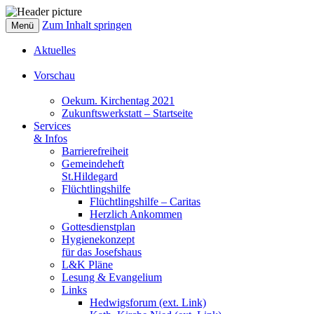
Zum Inhalt springen
Menü
Aktuelles
Vorschau
Oekum. Kirchentag 2021
Zukunftswerkstatt – Startseite
Services
& Infos
Barrierefreiheit
Gemeindeheft
St.Hildegard
Flüchtlingshilfe
Flüchtlingshilfe – Caritas
Herzlich Ankommen
Gottesdienstplan
Hygienekonzept
für das Josefshaus
L&K Pläne
Lesung & Evangelium
Links
Hedwigsforum (ext. Link)