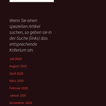
u
c
h
e
Wenn Sie einen
n
speziellen Artikel
n
suchen, so geben sie in
a
c
der Suche (links) das
h
entsprechende
:
Kriterium ein.
Juli 2026
August 2025
April 2025
März 2025
Februar 2025
Januar 2025
Dezember 2024