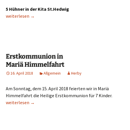
5 Hühner in der Kita St.Hedwig
Unsere tierischen Gäste sind wieder da!!!
weiterlesen
→
Erstkommunion in
Mariä Himmelfahrt
16. April 2018
Allgemein
Herby
Am Sonntag, dem 15. April 2018 feierten wir in Mariä
Himmelfahrt die Heilige Erstkommunion für 7 Kinder.
Erstkommunion in Mariä Himmelfahrt
weiterlesen
→