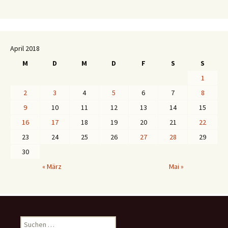
April 2018
M
D
M
D
F
S
S
1
2
3
4
5
6
7
8
9
10
11
12
13
14
15
16
17
18
19
20
21
22
23
24
25
26
27
28
29
30
« März
Mai »
S