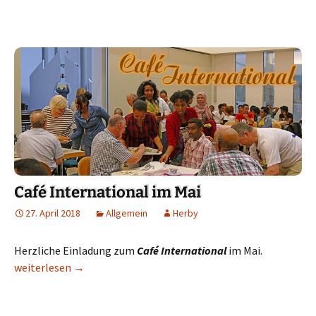
Café International im Mai
27. April 2018
Allgemein
Herby
Herzliche Einladung zum
Café International
im Mai.
Café International im Mai
weiterlesen
→