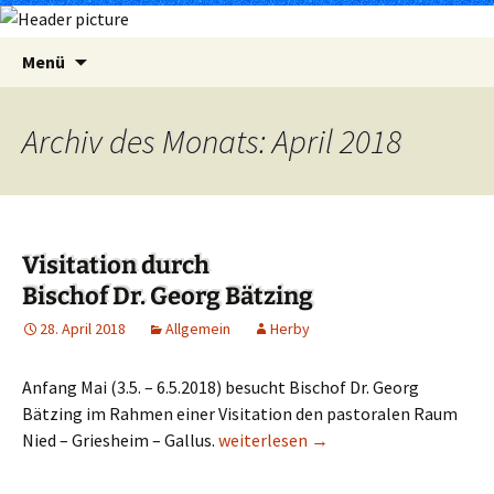
Zum
Suchen
Menü
Inhalt
nach:
springen
Archiv des Monats: April 2018
Visitation durch
Bischof Dr. Georg Bätzing
28. April 2018
Allgemein
Herby
Anfang Mai (3.5. – 6.5.2018) besucht Bischof Dr. Georg
Bätzing im Rahmen einer Visitation den pastoralen Raum
Nied – Griesheim – Gallus.
Visitation durch Bischof Dr. Georg B
weiterlesen
→