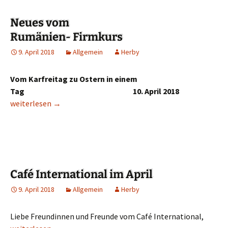
Neues vom
Rumänien- Firmkurs
9. April 2018
Allgemein
Herby
Vom Karfreitag zu Ostern in einem
Tag 10. April 2018
Neues vom Rumänien- Firmkurs
weiterlesen
→
Café International im April
9. April 2018
Allgemein
Herby
Liebe Freundinnen und Freunde vom Café International,