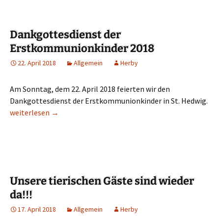
Dankgottesdienst der
Erstkommunionkinder 2018
22. April 2018
Allgemein
Herby
Am Sonntag, dem 22. April 2018 feierten wir den
Dankgottesdienst der Erstkommunionkinder in St. Hedwig.
Dankgottesdienst der Erstkommunionkinder 2018
weiterlesen
→
Unsere tierischen Gäste sind wieder
da!!!
17. April 2018
Allgemein
Herby