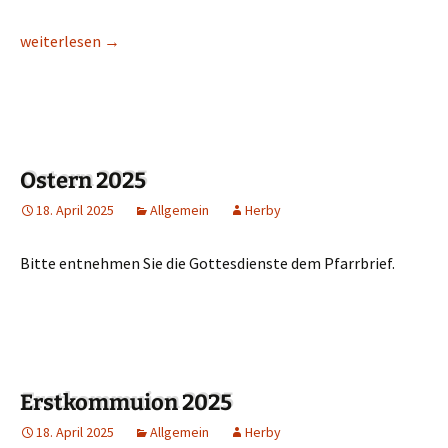
Requiem für Papst Franziskus
weiterlesen
→
Ostern 2025
18. April 2025
Allgemein
Herby
Bitte entnehmen Sie die Gottesdienste dem Pfarrbrief.
Erstkommuion 2025
18. April 2025
Allgemein
Herby