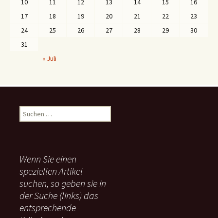
10
11
12
13
14
15
16
17
18
19
20
21
22
23
24
25
26
27
28
29
30
31
« Juli
S
u
c
h
e
Wenn Sie einen
n
speziellen Artikel
n
suchen, so geben sie in
a
c
der Suche (links) das
h
entsprechende
: