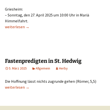
Griesheim:
– Sonntag, den 27. April 2025 um 10:00 Uhr in Mariä
Himmelfahrt.
Erstkommuion 2025
weiterlesen
→
Fastenpredigten in St. Hedwig
5. März 2025
Allgemein
Herby
Die Hoffnung lässt nichts zugrunde gehen (Römer, 5,5)
Fastenpredigten in St. Hedwig
weiterlesen
→