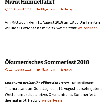
Mariä Himmelfahrt
26. August 2018
Allgemein
Herby
Am Mittwoch, dem 15. August 2018 um 18.00 Uhr feierten
wir unser Patronatsfest
Mariä Himmelfahrt
.
Patronatsfest Mar
weiterlesen
→
Ökumenisches Sommerfest 2018
25. August 2018
Allgemein
Herby
Lobet und preiset ihr Völker den Herrn
– unter diesem
Thema stand am Sonntag, dem 19. August bei sehr gutem
Wetter unser diesjähriges Ökumenisches Sommerfest,
diesmal in St. Hedwig.
Ökumenisches Sommerfest 2018
weiterlesen
→