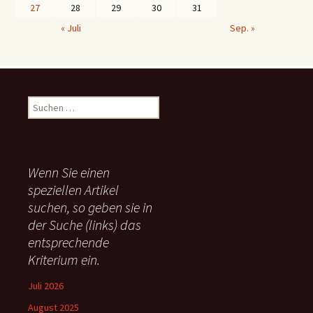
27
28
29
30
31
« Juli
Sep. »
S
u
c
h
e
Wenn Sie einen
n
speziellen Artikel
n
suchen, so geben sie in
a
c
der Suche (links) das
h
entsprechende
:
Kriterium ein.
Juli 2026
August 2025