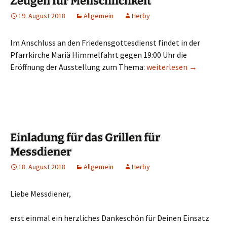
Zeugen für Menschlichkeit
19. August 2018
Allgemein
Herby
Im Anschluss an den Friedensgottesdienst findet in der
Pfarrkirche Mariä Himmelfahrt gegen 19:00 Uhr die
Eröffnung der Ausstellung zum Thema:
Austellungseröffnung: 
weiterlesen
→
Einladung für das Grillen für
Messdiener
18. August 2018
Allgemein
Herby
Liebe Messdiener,
erst einmal ein herzliches Dankeschön für Deinen Einsatz