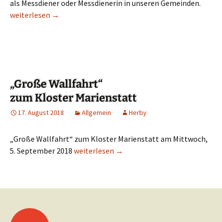
als Messdiener oder Messdienerin in unseren Gemeinden.
Einladung für das Grillen für Messdiener
weiterlesen
→
„Große Wallfahrt“
zum Kloster Marienstatt
17. August 2018
Allgemein
Herby
„Große Wallfahrt“ zum Kloster Marienstatt am Mittwoch,
5. September 2018
„Große Wallfahrt“ zum Kloster Marienstat
weiterlesen
→