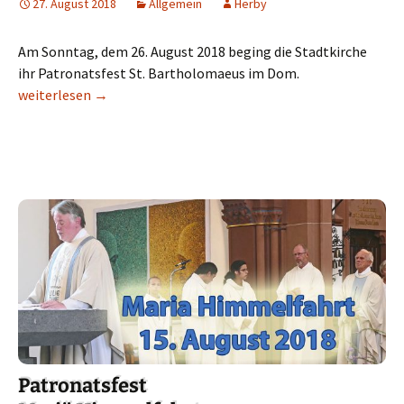
27. August 2018
Allgemein
Herby
Am Sonntag, dem 26. August 2018 beging die Stadtkirche
ihr Patronatsfest St. Bartholomaeus im Dom.
Bartholomaeusfest 2018
weiterlesen
→
Patronatsfest