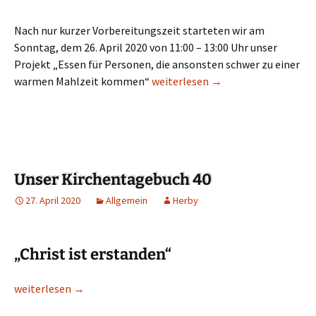
Nach nur kurzer Vorbereitungszeit starteten wir am
Sonntag, dem 26. April 2020 von 11:00 – 13:00 Uhr unser
Projekt „Essen für Personen, die ansonsten schwer zu einer
warmen Mahlzeit kommen“
Ein schöner Erfolg! – 30 Essen vert
weiterlesen
→
Unser Kirchentagebuch 40
27. April 2020
Allgemein
Herby
„Christ ist erstanden“
Unser Kirchentagebuch 40
weiterlesen
→