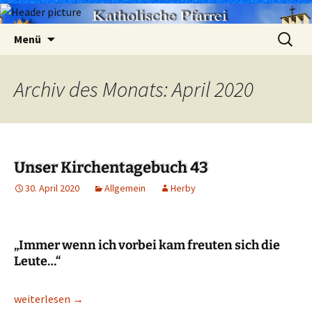
Zum
Suchen
Menü
Inhalt
nach:
springen
Archiv des Monats: April 2020
Unser Kirchentagebuch 43
30. April 2020
Allgemein
Herby
„Immer wenn ich vorbei kam freuten sich die
Leute…“
Unser Kirchentagebuch 43
weiterlesen
→