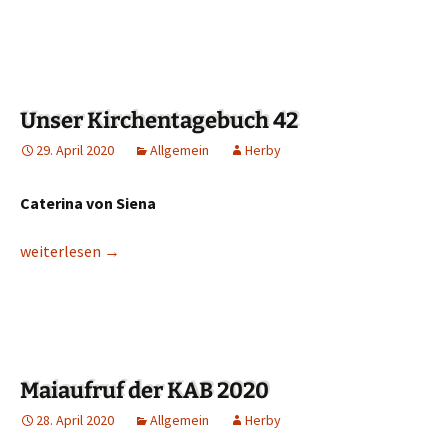
Unser Kirchentagebuch 42
29. April 2020
Allgemein
Herby
Caterina von Siena
Unser Kirchentagebuch 42
weiterlesen
→
Maiaufruf der KAB 2020
28. April 2020
Allgemein
Herby