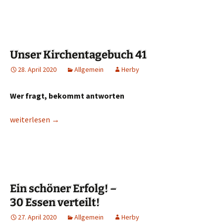
Unser Kirchentagebuch 41
28. April 2020
Allgemein
Herby
Wer fragt, bekommt antworten
Unser Kirchentagebuch 41
weiterlesen
→
Ein schöner Erfolg! –
30 Essen verteilt!
27. April 2020
Allgemein
Herby