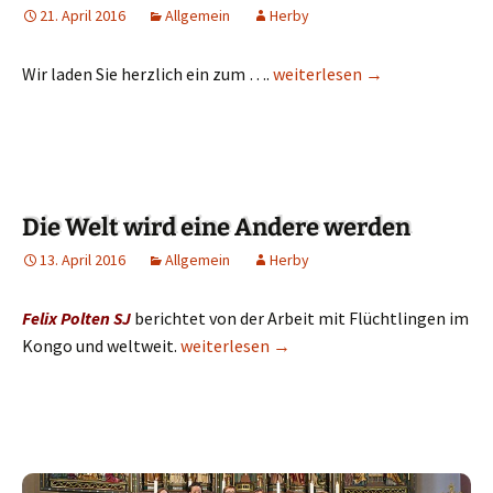
21. April 2016
Allgemein
Herby
Wir laden Sie herzlich ein zum ….
Elternnachmittag: „Hau mich
weiterlesen
→
Die Welt wird eine Andere werden
13. April 2016
Allgemein
Herby
Felix Polten SJ
berichtet von der Arbeit mit Flüchtlingen im
Kongo und weltweit.
Die Welt wird eine Andere werden
weiterlesen
→