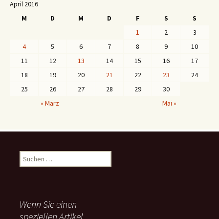
April 2016
M
D
M
D
F
S
S
1
2
3
4
5
6
7
8
9
10
11
12
13
14
15
16
17
18
19
20
21
22
23
24
25
26
27
28
29
30
« März
Mai »
S
u
c
h
e
Wenn Sie einen
n
speziellen Artikel
n