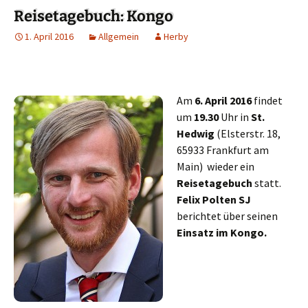
Reisetagebuch: Kongo
1. April 2016
Allgemein
Herby
Am
6. April 2016
findet
um
19.30
Uhr in
St.
Hedwig
(Elsterstr. 18,
65933 Frankfurt am
Main) wieder ein
Reisetagebuch
statt.
Felix Polten SJ
berichtet über seinen
Einsatz im Kongo.