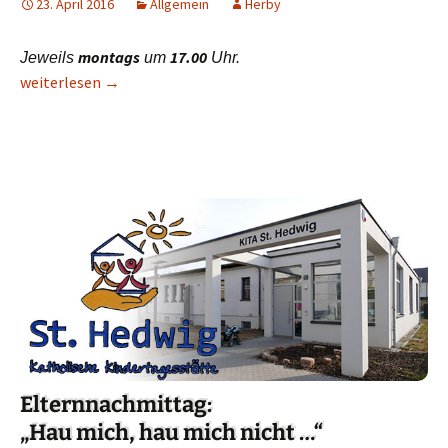
23. April 2016
Allgemein
Herby
montags
17.00
Jeweils
um
Uhr.
Neue Ministrantenausbildung beginnt
weiterlesen
→
Elternnachmittag:
„Hau mich, hau mich nicht …“