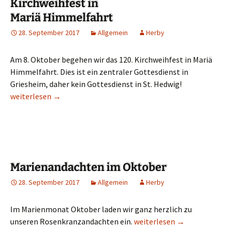
Kirchweihfest in
Mariä Himmelfahrt
28. September 2017
Allgemein
Herby
Am 8. Oktober begehen wir das 120. Kirchweihfest in Mariä
Himmelfahrt. Dies ist ein zentraler Gottesdienst in
Griesheim, daher kein Gottesdienst in St. Hedwig!
Kirchweihfest in Mariä Himmelfahrt
weiterlesen
→
Marienandachten im Oktober
28. September 2017
Allgemein
Herby
Im Marienmonat Oktober laden wir ganz herzlich zu
unseren Rosenkranzandachten ein.
Marienandachten im Okto
weiterlesen
→