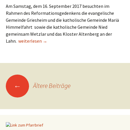
Am Samstag, dem 16. September 2017 besuchten im
Rahmen des Reformationsgedenkens die evangelische
Gemeinde Griesheim und die katholische Gemeinde Mariä
Himmelfahrt sowie die katholische Gemeinde Nied
gemeinsam Wetzlar und das Kloster Altenberg an der
Lahn.
Exkursion nach Wetzlar und Altenberg
weiterlesen
→
←
Ältere Beiträge
Beitragsnavigation