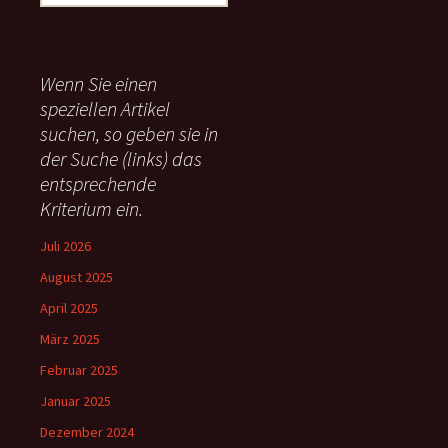
u
c
h
e
Wenn Sie einen
n
speziellen Artikel
n
suchen, so geben sie in
a
c
der Suche (links) das
h
entsprechende
:
Kriterium ein.
Juli 2026
August 2025
April 2025
März 2025
Februar 2025
Januar 2025
Dezember 2024