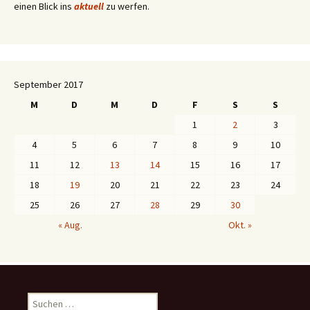
einen Blick ins
aktuell
zu werfen.
September 2017
M
D
M
D
F
S
S
1
2
3
4
5
6
7
8
9
10
11
12
13
14
15
16
17
18
19
20
21
22
23
24
25
26
27
28
29
30
« Aug.
Okt. »
S