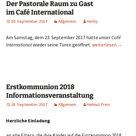
Der Pastorale Raum zu Gast
im Café International
30. September 2017
Allgemein
Herby
Am Samstag, dem 23. September 2017 hatte unser
Café
International
wieder seine Türen geöffnet.
Der Pastorale Raum z
weiterlesen
→
Erstkommunion 2018
Informationsveranstaltung
28. September 2017
Allgemein
Helmut Preis
Herzliche Einladung
an alle Eltern, die ihre Kinder auf die Erstkommion 2018