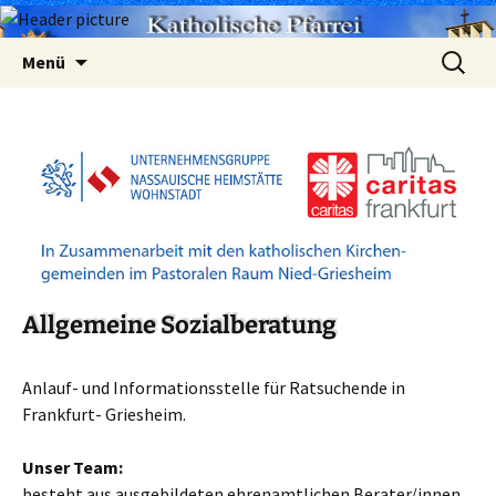
Zum
Suchen
Menü
Inhalt
nach:
springen
Allgemeine Sozialberatung
Anlauf- und Informationsstelle für Ratsuchende in
Frankfurt- Griesheim.
Unser Team:
besteht aus ausgebildeten ehrenamtlichen Berater/innen.