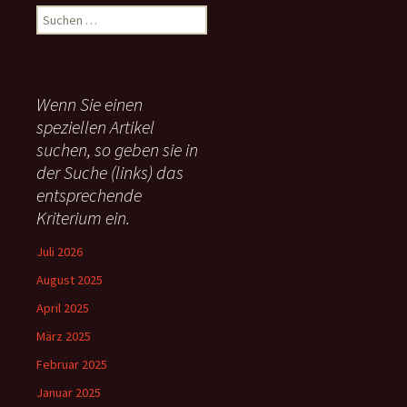
S
u
c
h
e
Wenn Sie einen
n
speziellen Artikel
n
suchen, so geben sie in
a
c
der Suche (links) das
h
entsprechende
:
Kriterium ein.
Juli 2026
August 2025
April 2025
März 2025
Februar 2025
Januar 2025