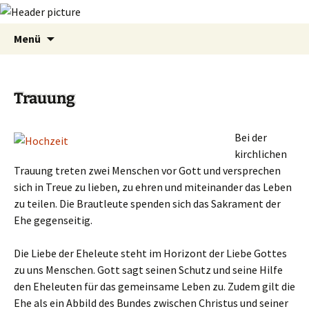
Zum
Suchen
Menü
Inhalt
nach:
springen
Trauung
Bei der
kirchlichen
Trauung treten zwei Menschen vor Gott und versprechen
sich in Treue zu lieben, zu ehren und miteinander das Leben
zu teilen. Die Brautleute spenden sich das Sakrament der
Ehe gegenseitig.
Die Liebe der Eheleute steht im Horizont der Liebe Gottes
zu uns Menschen. Gott sagt seinen Schutz und seine Hilfe
den Eheleuten für das gemeinsame Leben zu. Zudem gilt die
Ehe als ein Abbild des Bundes zwischen Christus und seiner