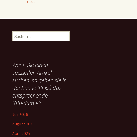
« Juli
S
u
c
h
e
Wenn Sie einen
n
speziellen Artikel
n
suchen, so geben sie in
a
c
der Suche (links) das
h
entsprechende
:
Kriterium ein.
Juli 2026
August 2025
April 2025