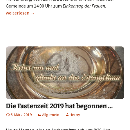
Gemeinde um 14:00 Uhr zum
Einkehrtag der Frauen
.
Einkehrtag der Frauen in St. Hedwig – inkl. Anmeldung
weiterlesen
→
Die Fastenzeit 2019 hat begonnen …
6. März 2019
Allgemein
Herby