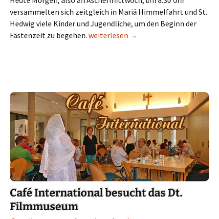
Heute Morgen, also an Aschermittwoch, um 8:30 Uhr
versammelten sich zeitgleich in Mariä Himmelfahrt und St.
Hedwig viele Kinder und Jugendliche, um den Beginn der
Fastenzeit zu begehen.
Die Fastenzeit 2019 hat begonnen …
weiterlesen
→
Café International besucht das Dt.
Filmmuseum