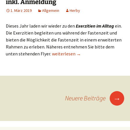
inkl. Anmeldung
1. März 2019
Allgemein
Herby
Dieses Jahr laden wir wieder zu den
Exerzitien im Alltag
ein.
Die Exerzitien begleiten uns während der Fastenzeit und
bieten die Möglichkeit die Fastenzeit in einem erweiterten
Rahmen zu erleben. Näheres entnehmen Sie bitte dem
unten stehenden Flyer.
Einladung zu den Exerzitien im Alltag,
weiterlesen
→
→
Neuere Beiträge
Beitragsnavigation