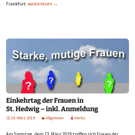
Frankfurt.
1. Fastenpredigt 2019 in St. Hedwig
weiterlesen
→
Einkehrtag der Frauen in
St. Hedwig – inkl. Anmeldung
10. März 2019
Allgemein
Herby
Am Samstag, dem 23. März 2019 treffen sich Frauen der