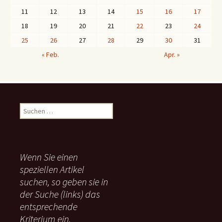
11
12
13
14
15
16
17
18
19
20
21
22
23
24
25
26
27
28
29
30
31
« Feb.
Apr. »
S
u
c
h
e
Wenn Sie einen
n
speziellen Artikel
n
suchen, so geben sie in
a
c
der Suche (links) das
h
entsprechende
:
Kriterium ein.