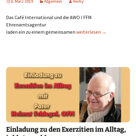
6. März 2019
Allgemein
Herby
Das Café International und die AWO I FFM
Ehrenamtsagentur
laden ein zu einem gemeinsamen
Café International besucht 
weiterlesen
→
Einladung zu den Exerzitien im Alltag,