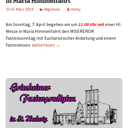
in Mariä Himmelfahrt
16. März 2019
Allgemein
Herby
Am Sonntag, 7. April begehen wir um
11.00 Uhr mit
einer Hl.
Messe in Mariä Himmelfahrt den MISEREROR
Fastensonntag mit Eucharistischer Anbetung und einem
Fastenessen.
MISEREOR – Sonntag 2019 in Mariä Himmelfahrt
weiterlesen
→