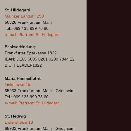
St. Hildegard
Mainzer Landstr. 299
60326 Frankfurt am Main
Tel.: 069 / 33 999 78 80
e-mail: Pfarramt St. Hildegard
Bankverbindung:
Frankfurter Sparkasse 1822
IBAN: DE65 5005 0201 0200 7844 12
BIC: HELADEF1822
Mariä Himmelfahrt
Linkstraße 45
65933 Frankfurt am Main - Griesheim
Tel.: 069 / 33 999 78 60
e-mail: Pfarramt St. Hildegard
St. Hedwig
Elsterstraße 18
65933 Frankfurt am Main - Griesheim