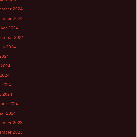
(ext. Link)
ember 2024
ember 2024
ober 2024
tember 2024
ust 2024
 2024
 2024
 2024
l 2024
z 2024
ruar 2024
uar 2024
ember 2023
ember 2023