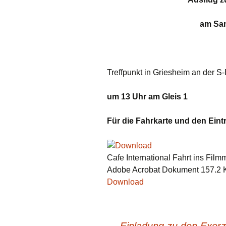
Links
am Sam
Messdienerp
Oekum. Kirc
2021
Treffpunkt in Griesheim an der S-
PGR-Wahl 2
um 13 Uhr am Gleis 1
Prävention i
Limburg
Für die Fahrkarte und den Eintri
Seelsorgliche
Cafe International Fahrt ins Fil
Stadtkirchen
Adobe Acrobat Dokument
157.2 
Stellenaussc
Download
Terminplan
←
Einladung zu den Exerzit