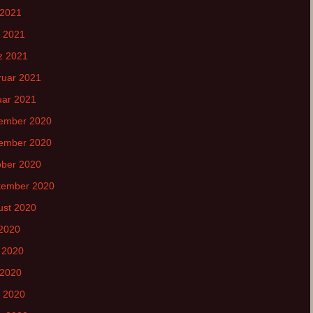
 2021
l 2021
z 2021
ruar 2021
uar 2021
ember 2020
ember 2020
ober 2020
tember 2020
ust 2020
 2020
 2020
 2020
l 2020