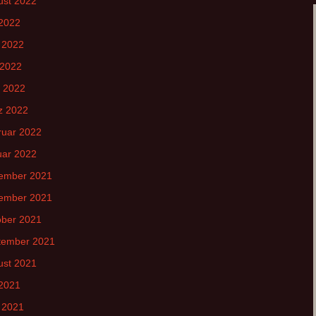
ust 2022
 2022
 2022
 2022
l 2022
z 2022
ruar 2022
uar 2022
ember 2021
ember 2021
ober 2021
tember 2021
ust 2021
 2021
 2021