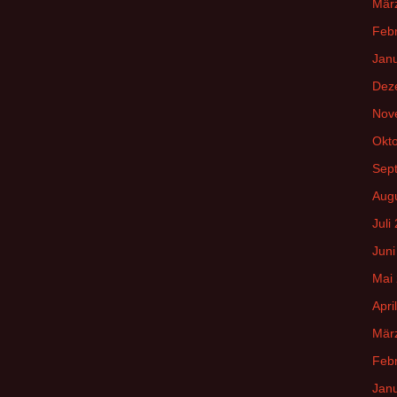
Mär
Feb
Jan
Dez
Nov
Okt
Sep
Aug
Juli
Juni
Mai
Apri
Mär
Feb
Jan