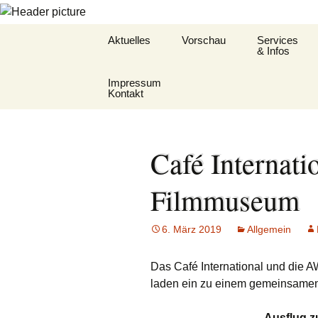
Zum
Aktuelles
Vorschau
Services
Inhalt
& Infos
springen
Impressum
Oekum. Kirchentag
Barrierefreihe
Kontakt
2021
Gemeindehef
Datenschutz KDG
Zukunftswerkstatt –
St.Hildegard
Startseite
Café Internati
Datenschutzhinweis
Flüchtlingshil
(DSGVO)
Filmmuseum
Gottesdienst
Hygienekonz
6. März 2019
Allgemein
für das Jose
L&K Pläne
Das Café International und die
laden ein zu einem gemeinsame
Lesung & Ev
Ausflug 