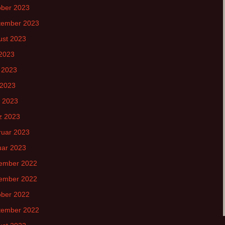
ober 2023
tember 2023
ust 2023
 2023
 2023
 2023
l 2023
z 2023
ruar 2023
uar 2023
ember 2022
ember 2022
ober 2022
tember 2022