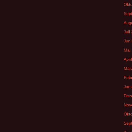
Okt
Sep
Aug
Juli
Juni
Mai
Apri
Mär
Feb
Jan
Dez
Nov
Okt
Sep