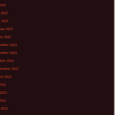
2023
l 2023
 2023
uar 2023
ar 2023
ember 2022
ember 2022
ber 2022
tember 2022
st 2022
 2022
 2022
2022
l 2022