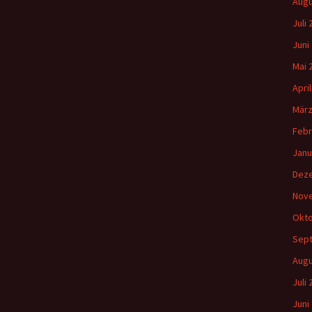
Augu
Juli
Juni
Mai 
Apri
März
Febr
Janu
Dez
Nov
Okto
Sep
Augu
Juli
Juni