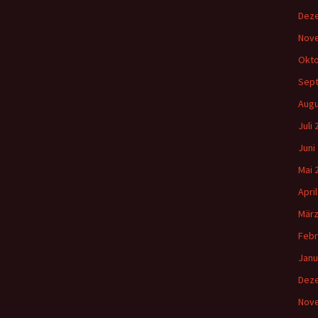
Dez
Nov
Okto
Sep
Augu
Juli
Juni
Mai 
Apri
März
Febr
Janu
Dez
Nov