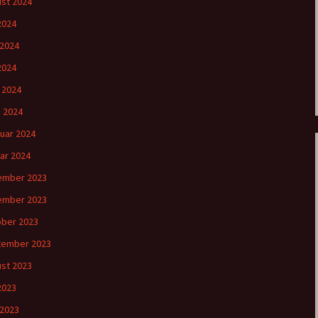
st 2024
 2024
 2024
2024
l 2024
 2024
uar 2024
ar 2024
ember 2023
ember 2023
ber 2023
tember 2023
st 2023
 2023
 2023