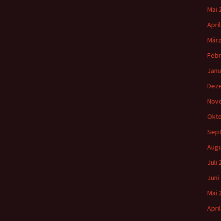
Mai 
Apri
März
Febr
Janu
Dez
Nov
Okto
Sep
Augu
Juli
Juni
Mai 
Apri