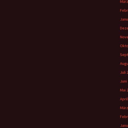
März
Febr
Janu
Dez
Nov
Okto
Sep
Augu
Juli
Juni
Mai 
Apri
März
Febr
Janu