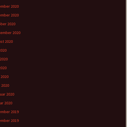
ember 2020
ember 2020
ber 2020
tember 2020
st 2020
 2020
 2020
2020
l 2020
 2020
uar 2020
ar 2020
ember 2019
ember 2019