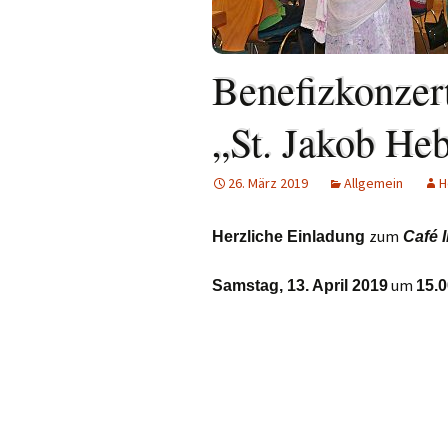
Links
Messdienerpla
Benefizkonzer
Oekum. Kirche
„St. Jakob Heb
PGR-Wahl 2019
26. März 2019
Allgemein
H
Prävention im 
Limburg
zum
Herzliche Einladung
Café I
Seelsorglicher
um
Samstag, 13. April 2019
15.0
Stadtkirchenf
Stellenaussch
Terminplan
Unsere Kirche