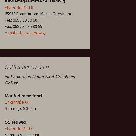
Kindertagesstätte St. Hedwig
Elsterstraße 16
65933 Frankfurt am Main – Griesheim
Tel.: 069 / 39 30 60
Fax: 069 / 35 35 89 55
e-mail: Kita St. Hedwig
Gottesdienstzeiten
im Pastoralen Raum Nied-Griesheim-
:
Gallus
Mariä Himmelfahrt
Linkstraße 64
Sonntags 9:30 Uhr
St.Hedwig
Elsterstraße 18
Sonntags 11:00 Uhr