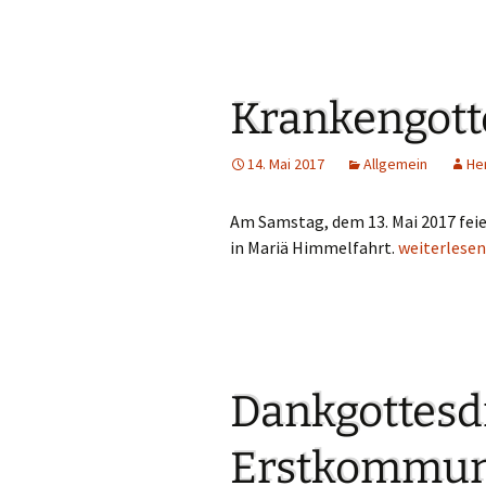
Gemeindehäus
Vermietungen
Vorschau
Krankengott
Wochenblatt
14. Mai 2017
Allgemein
He
Zukunftswerks
Am Samstag, dem 13. Mai 2017 fei
Startseite
in Mariä Himmelfahrt.
Krankengot
weiterlese
Dankgottesd
Erstkommun