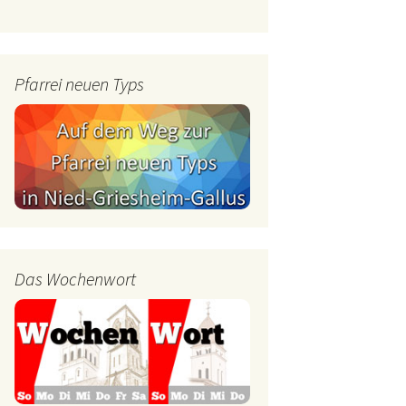
mburg
Messdienerplan
 Gallus (ext. Link)
Pfarrei neuen Typs
uffamilien
ther-trifft-Franziskus
t. Link)
ser Wochenwort
kunftswerkstatt –
Ergebnisse der
artseite
Arbeitsgruppen
(Zukunftswerkstatt)
Das Wochenwort