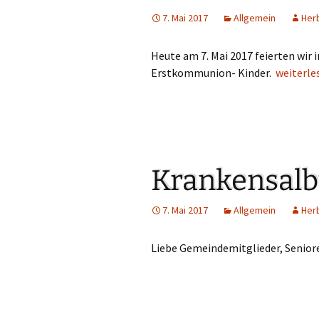
7. Mai 2017
Allgemein
Her
Heute am 7. Mai 2017 feierten wir
Erstkommunion- Kinder.
Dankgott
weiterl
Krankensalb
7. Mai 2017
Allgemein
Her
Liebe Gemeindemitglieder, Senior