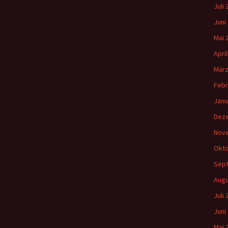
Juli
Juni
Mai 
Apri
März
Febr
Janu
Dez
Nov
Okto
Sep
Augu
Juli
Juni
Mai 