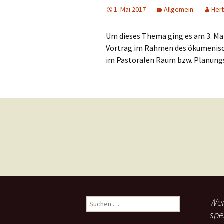
1. Mai 2017
Allgemein
Her
Um dieses Thema ging es am 3. Mai
Vortrag im Rahmen des ökumenis
im Pastoralen Raum bzw. Planung
Beitragsnavigation
Wen
S
u
spe
c