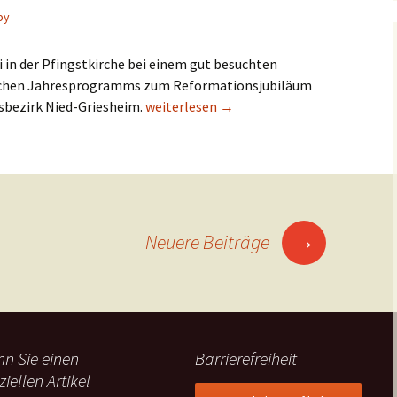
by
 in der Pfingstkirche bei einem gut besuchten
chen Jahresprogramms zum Reformationsjubiläum
sbezirk Nied-Griesheim.
Kirchenbauten und die Veränderungen du
weiterlesen
→
→
Neuere Beiträge
n Sie einen
Barrierefreiheit
ziellen Artikel