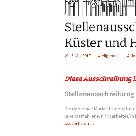
Links
Messdienerpla
Stellenauss
Oekum. Kirche
Küster und 
PGR-Wahl 2019
16. Mai 2017
Allgemein
He
Prävention im 
Limburg
Seelsorglicher
Diese Ausschreibung i
Stadtkirchenf
Stellenausschreibung
Stellenaussch
Die Gemeinde Mariae Himmelfahrt 
lebenserfahrene/n Mitarbeiter/in f
Terminplan
Stellenausschreibung – Küster un
weiterlesen
→
Unsere Kirche