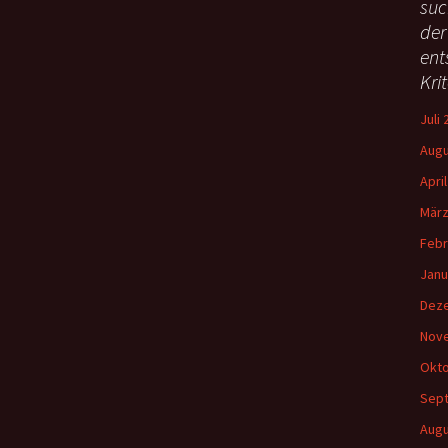
suc
h
der
e
ent
n
Kri
n
a
Juli
c
h
Augu
:
Apri
März
Febr
Janu
Dez
Nov
Okto
Sep
Augu