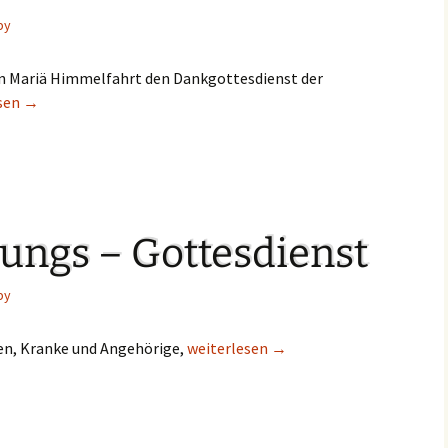
by
 in Mariä Himmelfahrt den Dankgottesdienst der
esdienst der Erstkommunion- Kinder
esen
→
ungs – Gottesdienst
by
en, Kranke und Angehörige,
Krankensalbungs – Gottesdienst
weiterlesen
→