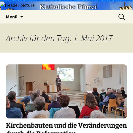
Zum
Suchen
Menü
Inhalt
nach:
springen
Archiv für den Tag: 1. Mai 2017
Kirchenbauten und die Veränderungen