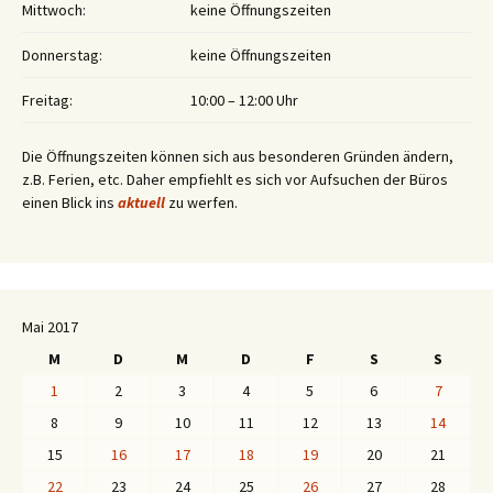
Mittwoch:
keine Öffnungszeiten
Donnerstag:
keine Öffnungszeiten
Freitag:
10:00 – 12:00 Uhr
Die Öffnungszeiten können sich aus besonderen Gründen ändern,
z.B. Ferien, etc. Daher empfiehlt es sich vor Aufsuchen der Büros
einen Blick ins
aktuell
zu werfen.
Mai 2017
M
D
M
D
F
S
S
1
2
3
4
5
6
7
8
9
10
11
12
13
14
15
16
17
18
19
20
21
22
23
24
25
26
27
28