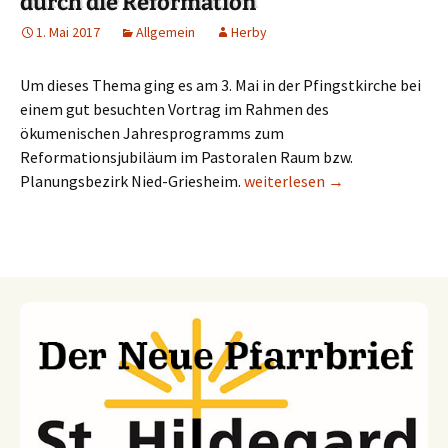
durch die Reformation
1. Mai 2017
Allgemein
Herby
Um dieses Thema ging es am 3. Mai in der Pfingstkirche bei
einem gut besuchten Vortrag im Rahmen des
ökumenischen Jahresprogramms zum
Reformationsjubiläum im Pastoralen Raum bzw.
Planungsbezirk Nied-Griesheim.
Kirchenbauten und die Verän
weiterlesen
→