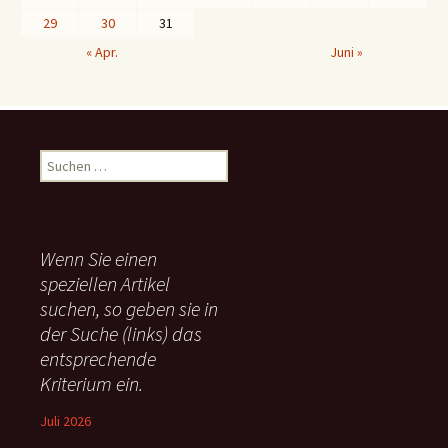
29
30
31
« Apr.
Juni »
S
u
c
h
e
Wenn Sie einen
n
speziellen Artikel
n
suchen, so geben sie in
a
c
der Suche (links) das
h
entsprechende
:
Kriterium ein.
Juli 2026