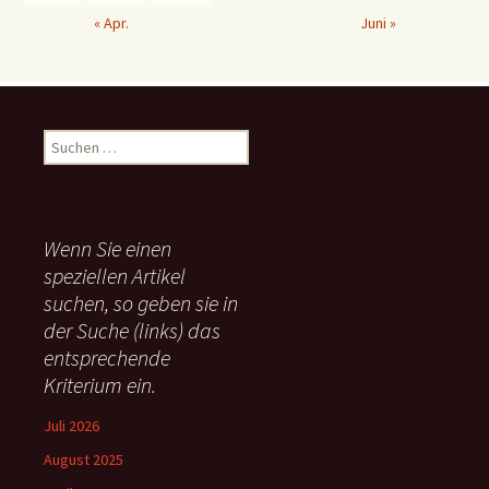
« Apr.
Juni »
S
u
c
h
e
Wenn Sie einen
n
speziellen Artikel
n
suchen, so geben sie in
a
c
der Suche (links) das
h
entsprechende
:
Kriterium ein.
Juli 2026
August 2025