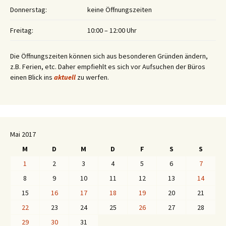
Donnerstag:
keine Öffnungszeiten
Freitag:
10:00 – 12:00 Uhr
Die Öffnungszeiten können sich aus besonderen Gründen ändern,
z.B. Ferien, etc. Daher empfiehlt es sich vor Aufsuchen der Büros
einen Blick ins
aktuell
zu werfen.
Mai 2017
M
D
M
D
F
S
S
1
2
3
4
5
6
7
8
9
10
11
12
13
14
15
16
17
18
19
20
21
22
23
24
25
26
27
28
29
30
31