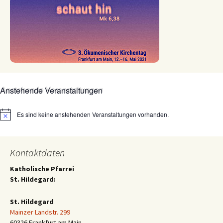
Anstehende Veranstaltungen
Es sind keine anstehenden Veranstaltungen vorhanden.
Hinweis
Kontaktdaten
Katholische Pfarrei
St. Hildegard:
St. Hildegard
Mainzer Landstr. 299
60326 Frankfurt am Main