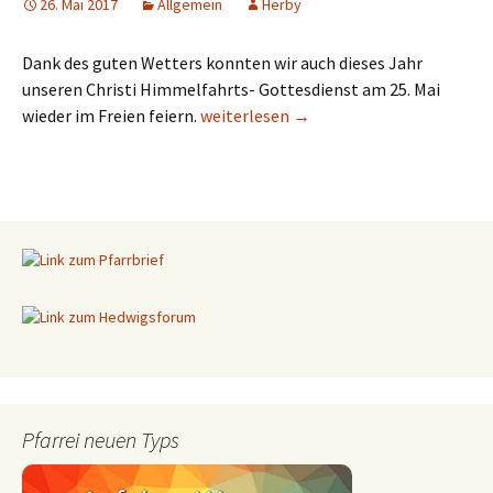
26. Mai 2017
Allgemein
Herby
Dank des guten Wetters konnten wir auch dieses Jahr
unseren Christi Himmelfahrts- Gottesdienst am 25. Mai
wieder im Freien feiern.
Christi Himmelfahrt 2017
weiterlesen
→
Pfarrei neuen Typs