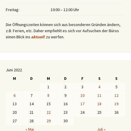
Freitag:
10:00 – 12:00 Uhr
Die Öffnungszeiten können sich aus besonderen Gründen ändern,
z.B. Ferien, etc. Daher empfiehlt es sich vor Aufsuchen der Büros
einen Blick ins
zu werfen.
aktuell
Juni 2022
M
D
M
D
F
S
S
1
2
3
4
5
6
7
8
9
10
11
12
13
14
15
16
17
18
19
20
21
22
23
24
25
26
27
28
29
30
« Mai
Juli »