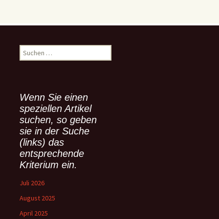
S
u
c
h
e
Wenn Sie einen
n
speziellen Artikel
n
suchen, so geben
a
sie in der Suche
c
(links) das
h
:
entsprechende
Kriterium ein.
Juli 2026
August 2025
April 2025