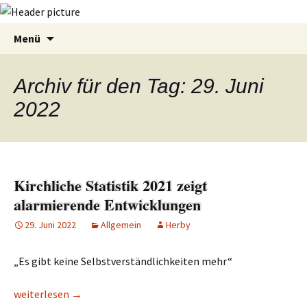
Zum
Suchen
Menü
Inhalt
nach:
springen
Archiv für den Tag: 29. Juni
2022
Kirchliche Statistik 2021 zeigt
alarmierende Entwicklungen
29. Juni 2022
Allgemein
Herby
„Es gibt keine Selbstverständlichkeiten mehr“
Kirchliche Statistik 2021 zeigt alarmierende Entwicklungen
weiterlesen
→