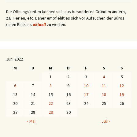
Die Öffnungszeiten können sich aus besonderen Gründen ändern,
z.B. Ferien, etc. Daher empfiehlt es sich vor Aufsuchen der Büros
einen Blick ins
aktuell
zu werfen.
Juni 2022
M
D
M
D
F
S
S
1
2
3
4
5
6
7
8
9
10
11
12
13
14
15
16
17
18
19
20
21
22
23
24
25
26
27
28
29
30
« Mai
Juli »