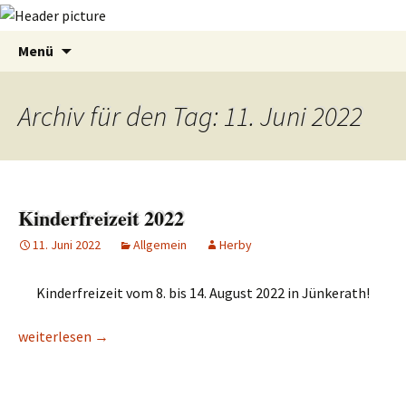
Zum
Suchen
Menü
Inhalt
nach:
springen
Archiv für den Tag: 11. Juni 2022
Kinderfreizeit 2022
11. Juni 2022
Allgemein
Herby
Kinderfreizeit vom 8. bis 14. August 2022 in Jünkerath!
Kinderfreizeit 2022
weiterlesen
→