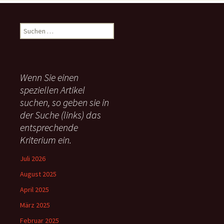
S
u
c
h
e
Wenn Sie einen
n
speziellen Artikel
n
suchen, so geben sie in
a
c
der Suche (links) das
h
entsprechende
:
Kriterium ein.
Juli 2026
August 2025
April 2025
März 2025
Februar 2025