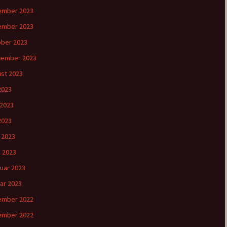
ember 2023
ember 2023
ber 2023
tember 2023
st 2023
 2023
 2023
2023
l 2023
 2023
uar 2023
ar 2023
ember 2022
ember 2022