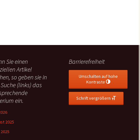
n Sie einen
Barrierefreiheit
ziellen Artikel
hen, so geben sie in
Umschalten auf hohe
Kontraste
 Suche (links) das
sprechende
Schrift vergrößern
terium ein.
 2026
st 2025
l 2025