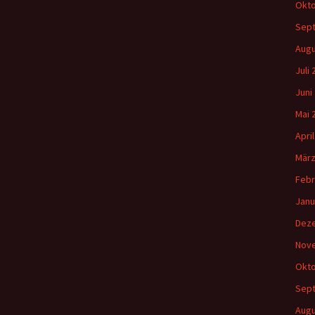
Okto
Sep
Augu
Juli
Juni
Mai 
Apri
März
Febr
Janu
Dez
Nov
Okto
Sep
Augu