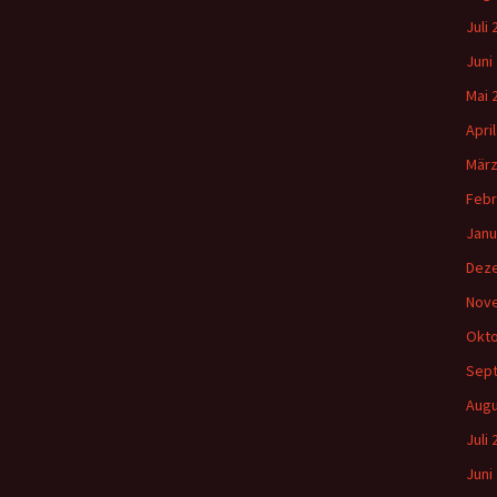
Juli
Juni
Mai 
Apri
März
Febr
Janu
Dez
Nov
Okto
Sep
Augu
Juli
Juni