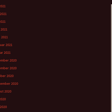
 2021
 2021
2021
l 2021
 2021
uar 2021
ar 2021
ember 2020
ember 2020
ber 2020
tember 2020
st 2020
 2020
 2020