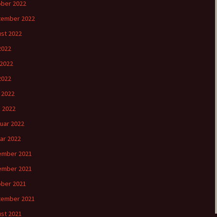
ber 2022
tember 2022
st 2022
 2022
 2022
2022
l 2022
 2022
uar 2022
ar 2022
ember 2021
ember 2021
ber 2021
tember 2021
st 2021