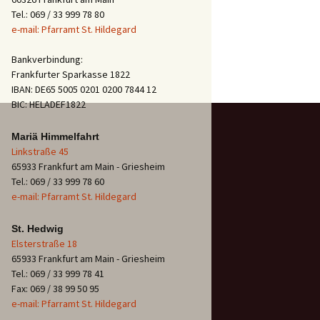
Tel.: 069 / 33 999 78 80
e-mail: Pfarramt St. Hildegard
Bankverbindung:
Frankfurter Sparkasse 1822
IBAN: DE65 5005 0201 0200 7844 12
BIC: HELADEF1822
Mariä Himmelfahrt
Linkstraße 45
65933 Frankfurt am Main - Griesheim
Tel.: 069 / 33 999 78 60
e-mail: Pfarramt St. Hildegard
St. Hedwig
Elsterstraße 18
65933 Frankfurt am Main - Griesheim
Tel.: 069 / 33 999 78 41
Fax: 069 / 38 99 50 95
e-mail: Pfarramt St. Hildegard