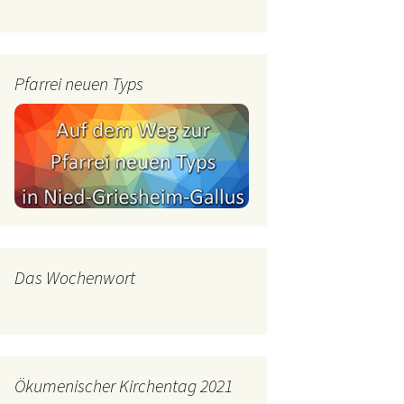
mburg
Messdienerplan
 Gallus (ext. Link)
Pfarrei neuen Typs
uffamilien
ther-trifft-Franziskus
t. Link)
ser Wochenwort
kunftswerkstatt –
Ergebnisse der
artseite
Arbeitsgruppen
(Zukunftswerkstatt)
Das Wochenwort
Ökumenischer Kirchentag 2021