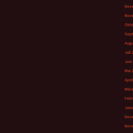
Dez
Nov
Okto
Sep
Augu
Juli
Juni
Mai 
Apri
März
Febr
Janu
Dez
Nov