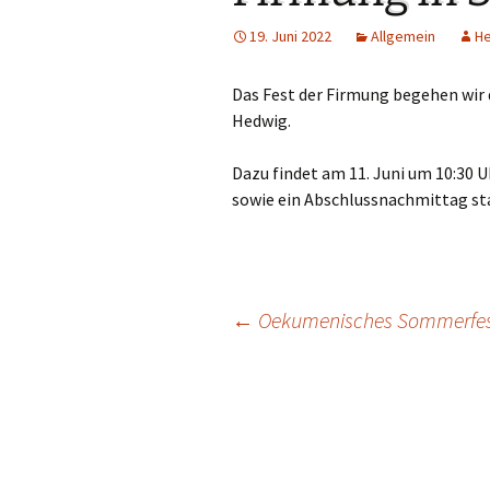
Links
19. Juni 2022
Allgemein
H
Messdienerpla
Das Fest der Firmung begehen wir d
Oekum. Kirche
Hedwig.
PGR-Wahl 2019
Dazu findet am 11. Juni um 10:30 U
sowie ein Abschlussnachmittag st
Prävention im 
Limburg
Seelsorglicher
←
Oekumenisches Sommerfe
Stadtkirchenf
Beitragsnavigation
Stellenaussch
Terminplan
Unsere Kirche