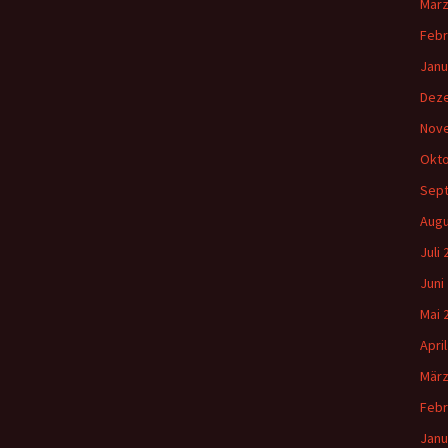
März
Febr
Janu
Dez
Nov
Okto
Sep
Augu
Juli
Juni
Mai 
Apri
März
Febr
Janu