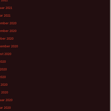
 2021
uar 2021
ar 2021
ember 2020
ember 2020
ber 2020
tember 2020
st 2020
 2020
 2020
2020
l 2020
 2020
uar 2020
ar 2020