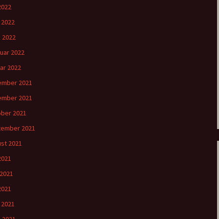
2022
l 2022
 2022
uar 2022
ar 2022
ember 2021
ember 2021
ber 2021
tember 2021
st 2021
 2021
 2021
2021
l 2021