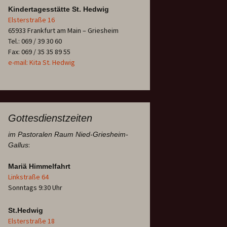
Kindertagesstätte St. Hedwig
Elsterstraße 16
65933 Frankfurt am Main – Griesheim
Tel.: 069 / 39 30 60
Fax: 069 / 35 35 89 55
e-mail: Kita St. Hedwig
Gottesdienstzeiten
im Pastoralen Raum Nied-Griesheim-
:
Gallus
Mariä Himmelfahrt
Linkstraße 64
Sonntags 9:30 Uhr
St.Hedwig
Elsterstraße 18