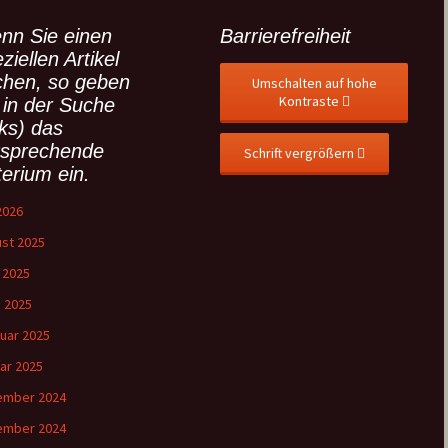
nn Sie einen
Barrierefreiheit
ziellen Artikel
chen, so geben
Umschalten auf hohe
Kontraste
 in der Suche
nks) das
tsprechende
Schrift vergrößern
terium ein.
 2026
st 2025
l 2025
 2025
uar 2025
ar 2025
ember 2024
ember 2024