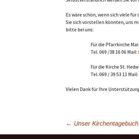
Gemeindehäus
Vermietungen
Es wäre schön, wenn sich viele für
Sie sich vorstellen könnten, uns m
Vorschau
bitte bei uns:
Für die Pfarrkirche Ma
Wochenblatt
Tel. 069 /38 16 06 Mail:
Zukunftswerks
Startseite
Für die Kirche St. Hedw
Tel. 069 / 39 53 11 Mail:
Vielen Dank für Ihre Unterstützung
←
Unser Kirchentagebuch
Beitragsnavigation