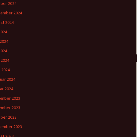
ber 2024
tember 2024
st 2024
 2024
 2024
2024
l 2024
 2024
uar 2024
ar 2024
ember 2023
ember 2023
ber 2023
tember 2023
st 2023