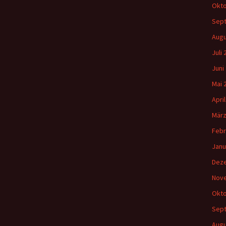
Okto
Sep
Augu
Juli
Juni
Mai 
Apri
März
Febr
Janu
Dez
Nov
Okto
Sep
Augu