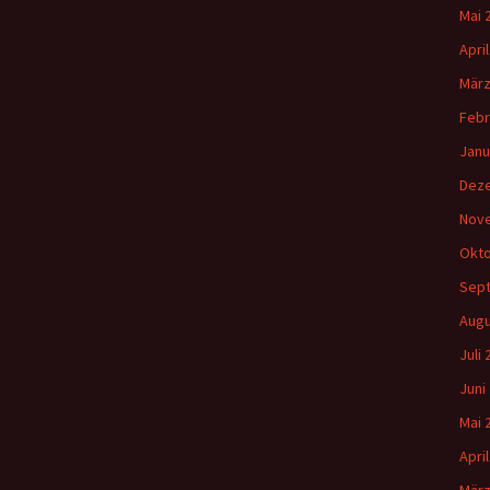
Mai 
Apri
März
Febr
Janu
Dez
Nov
Okto
Sep
Augu
Juli
Juni
Mai 
Apri