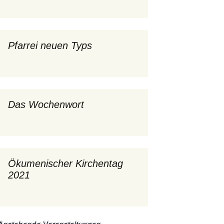
mburg
Messdienerplan
 Gallus (ext. Link)
Pfarrei neuen Typs
uffamilien
ther-trifft-Franziskus
t. Link)
Das Wochenwort
ser Wochenwort
kunftswerkstatt –
Ergebnisse der
artseite
Arbeitsgruppen
(Zukunftswerkstatt)
Ökumenischer Kirchentag
2021