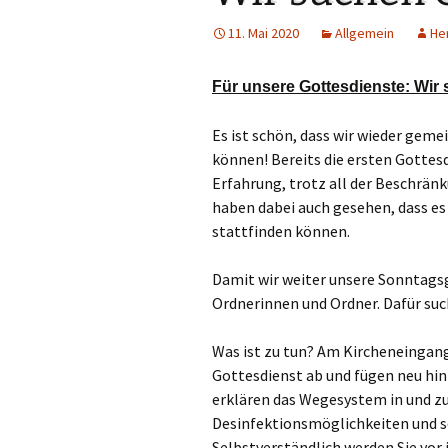
Links
11. Mai 2020
Allgemein
He
Messdienerpla
Für unsere Gottesdienste: Wir 
Oekum. Kirche
Es ist schön, dass wir wieder gem
PGR-Wahl 2019
können! Bereits die ersten Gotte
Erfahrung, trotz all der Beschrän
Prävention im 
haben dabei auch gesehen, dass es
Limburg
stattfinden können.
Seelsorglicher
Damit wir weiter unsere Sonntags
Stadtkirchenf
Ordnerinnen und Ordner. Dafür such
Stellenaussch
Was ist zu tun? Am Kircheneingan
Gottesdienst ab und fügen neu h
Terminplan
erklären das Wegesystem in und zu 
Desinfektionsmöglichkeiten und sc
Unsere Kirche
Selbstverständlich werden Sie vor 