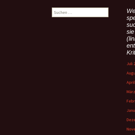
We
S
u
spe
c
su
h
sie
e
(li
n
en
n
Kri
a
c
Juli
h
Augu
:
Apri
März
Febr
Janu
Dez
Nov