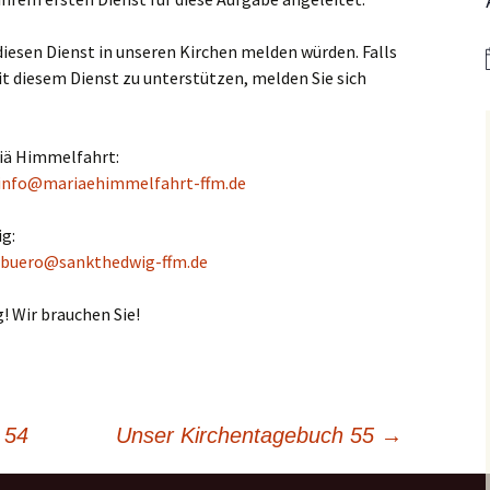
er
Bistum Limburg (ext.
Link)
Kirche St. Hedwig
 diesen Dienst in unseren Kirchen melden würden. Falls
Caritas Frankfurt (ext.
it diesem Dienst zu unterstützen, melden Sie sich
Link)
Das Pfarrhaus
Förderverein Caritas (ext.
Unser Josefshaus
Link)
riä Himmelfahrt:
Haus im Haus
info@mariaehimmelfahrt-ffm.de
Kirchenzeitung Limburg
(St.Hedwig)
tatt –
(ext. Link)
ig:
Kirchenfenster in Mariä
buero@sankthedwig-ffm.de
Jugendkirche Jona (ext.
Himmelfahrt
Link)
Aus dem Archiv
! Wir brauchen Sie!
Stadtsynodalrat
Wir sind Kirche (ext. Link)
Vereinsring Griesheim
 54
Unser Kirchentagebuch 55
→
(ext. Link)