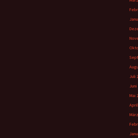
März
Febr
Janu
Dez
Nov
Okto
Sep
Augu
Juli
Juni
Mai 
Apri
März
Febr
Janu