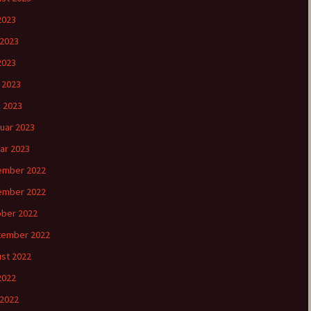
 2023
 2023
2023
l 2023
 2023
uar 2023
ar 2023
ember 2022
ember 2022
ber 2022
tember 2022
st 2022
 2022
 2022