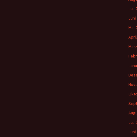
Juli
Juni
Mai 
Apri
März
Febr
Janu
Dez
Nov
Okto
Sep
Augu
Juli
Juni