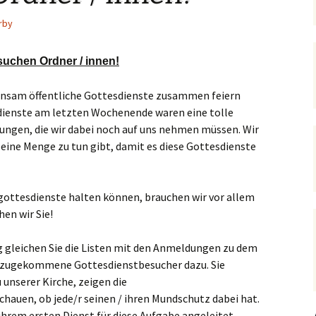
Hedwigsforum (ext. Link)
Trauung
Hilfenetz Nied-Griesheim
Li
rby
Ministranten
n
Kath. Kirche Nied (ext.
KAB –
St.
Link)
Arbeitnehmerkirche
suchen Ordner / innen!
Die Robusten
ntag 2021
Ta
Ev. Kirche Griesheim (ext.
Spielkreise /
Link)
Eltern-Kind-Gruppe
Seniorenarbeit
einsam öffentliche Gottesdienste zusammen feiern
PGR – Wahl 2015
Lu
sdienste am letzten Wochenende waren eine tolle
(ex
St. Gallus (ext. Link)
Tauffamilien
kungen, die wir dabei noch auf uns nehmen müssen. Wir
Bistum
 eine Menge zu tun gibt, damit es diese Gottesdienste
Un
Stadtkirche Frankfurt
Unser Wochenwort
(ext. Link)
 Notruf
Zu
St
gottesdienste halten können, brauchen wir vor allem
Haus am Dom (ext. Link)
orum
en wir Sie!
Dompfarrei St.
reibungen
Bartholomäus (ext. Link)
g gleichen Sie die Listen mit den Anmeldungen zu dem
inzugekommene Gottesdienstbesucher dazu. Sie
St. Josef Bornheim (ext.
unserer Kirche, zeigen die
Link)
hauen, ob jede/r seinen / ihren Mundschutz dabei hat.
n und
Kirche Mariä Himmelfahrt
ihrem ersten Dienst für diese Aufgabe angeleitet.