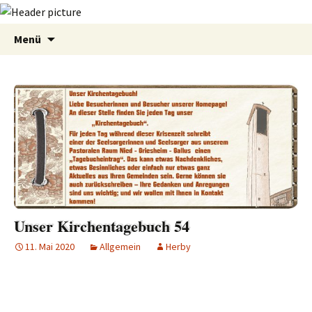
Zum
Suchen
Menü
Inhalt
nach:
springen
Unser Kirchentagebuch 54
11. Mai 2020
Allgemein
Herby