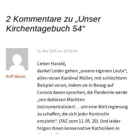
Beitragsnavigation
2 Kommentare zu „
Unser
Kirchentagebuch 54
“
11. Mai 2020 um 19:14 Uhr
Lieber Harald,
danke! Leider gehen „unsere eigenen Leute“,
Rolf Glaser
allen voran Kardinal Müller, mit schlechtem
Beispiel voran, indem sie in Bezug auf
Corona davon sprechen, die Pandemie werde
„von dubiösen Mächten
instrumentalisiert… um eine Weltregierung
zu schaffen, die sich jeder Kontrolle
entzieht“. (FAZ vom 11. 05. 20). Und leider
folgen ihnen konservative Katholiken in