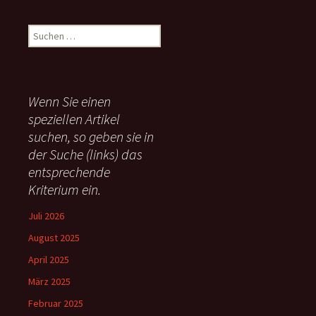
S
u
c
h
e
Wenn Sie einen
n
speziellen Artikel
n
suchen, so geben sie in
a
c
der Suche (links) das
h
entsprechende
:
Kriterium ein.
Juli 2026
August 2025
April 2025
März 2025
Februar 2025