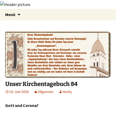
Zum
Suchen
Menü
Inhalt
nach:
springen
Unser Kirchentagebuch 84
10. Juni 2020
Allgemein
Herby
Gott und Corona?