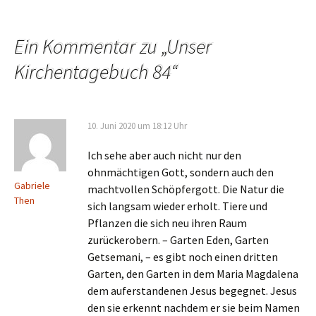
Beitragsnavigation
Ein Kommentar zu „
Unser
Kirchentagebuch 84
“
10. Juni 2020 um 18:12 Uhr
Ich sehe aber auch nicht nur den
ohnmächtigen Gott, sondern auch den
Gabriele
machtvollen Schöpfergott. Die Natur die
Then
sich langsam wieder erholt. Tiere und
Pflanzen die sich neu ihren Raum
zurückerobern. – Garten Eden, Garten
Getsemani, – es gibt noch einen dritten
Garten, den Garten in dem Maria Magdalena
dem auferstandenen Jesus begegnet. Jesus
den sie erkennt nachdem er sie beim Namen