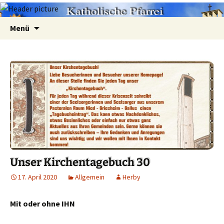
Zum
Suchen
Menü
Inhalt
nach:
springen
Unser Kirchentagebuch 30
17. April 2020
Allgemein
Herby
Mit oder ohne IHN