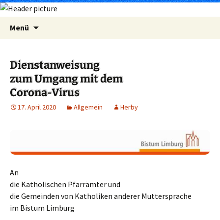
Zum
Suchen
Menü
Inhalt
nach:
springen
Dienstanweisung
zum Umgang mit dem
Corona-Virus
17. April 2020
Allgemein
Herby
An
die Katholischen Pfarrämter und
die Gemeinden von Katholiken anderer Muttersprache
im Bistum Limburg