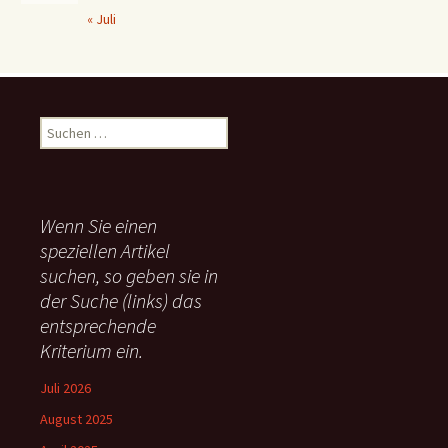
« Juli
S
u
c
h
e
Wenn Sie einen
n
speziellen Artikel
n
suchen, so geben sie in
a
c
der Suche (links) das
h
entsprechende
:
Kriterium ein.
Juli 2026
August 2025