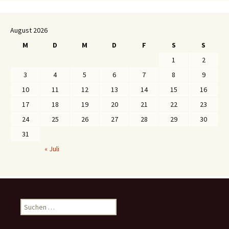
August 2026
M
D
M
D
F
S
S
1
2
3
4
5
6
7
8
9
10
11
12
13
14
15
16
17
18
19
20
21
22
23
24
25
26
27
28
29
30
31
« Juli
S
u
c