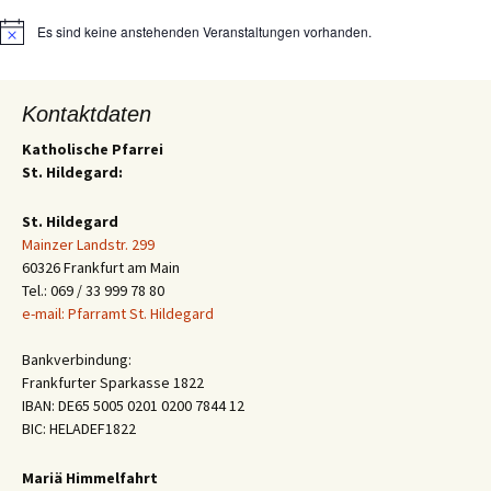
Es sind keine anstehenden Veranstaltungen vorhanden.
Hinweis
Kontaktdaten
Katholische Pfarrei
St. Hildegard:
St. Hildegard
Mainzer Landstr. 299
60326 Frankfurt am Main
Tel.: 069 / 33 999 78 80
e-mail: Pfarramt St. Hildegard
Bankverbindung:
Frankfurter Sparkasse 1822
IBAN: DE65 5005 0201 0200 7844 12
BIC: HELADEF1822
Mariä Himmelfahrt