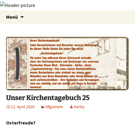
Zum
Suchen
Menü
Inhalt
nach:
springen
Unser Kirchentagebuch 25
12. April 2020
Allgemein
Herby
Osterfreude?