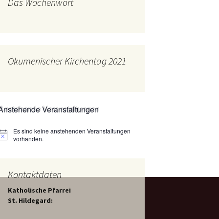
Das Wochenwort
mburg
Messdienerplan
 Gallus (ext. Link)
uffamilien
Ökumenischer Kirchentag 2021
ther-trifft-Franziskus
t. Link)
ser Wochenwort
Anstehende Veranstaltungen
kunftswerkstatt –
Ergebnisse der
artseite
Es sind keine anstehenden Veranstaltungen
Arbeitsgruppen
Hinweis
(Zukunftswerkstatt)
vorhanden.
Kontaktdaten
Katholische Pfarrei
St. Hildegard: