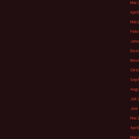
Mai 
Apri
März
Febr
Janu
Dez
Nov
Okto
Sep
Augu
Juli
Juni
Mai 
Apri
März