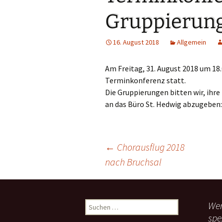
Links
Gruppierun
Messdienerpla
16. August 2018
Allgemein
Oekum. Kirche
Am Freitag, 31. August 2018 um 18.
PGR-Wahl 2019
Terminkonferenz statt.
Die Gruppierungen bitten wir, ihre
Prävention im 
Limburg
an das Büro St. Hedwig abzugeben
Seelsorglicher
←
Chorausflug 2018
Stadtkirchenf
nach Bruchsal
Beitragsnavigation
Stellenaussch
Terminplan
Wen
S
u
Unsere Kirche
spe