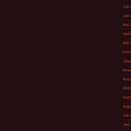
Juli
Juni
Mai 
Apri
März
Febr
Janu
Dez
Nov
Okto
Sep
Augu
Juli
Juni