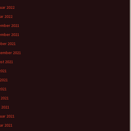
uar 2022
ar 2022
ember 2021
ember 2021
ber 2021
tember 2021
st 2021
 2021
 2021
2021
l 2021
 2021
uar 2021
ar 2021