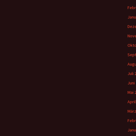
Febr
Janu
Dez
Nov
Okto
Sep
Augu
Juli
Juni
Mai 
Apri
März
Febr
Janu