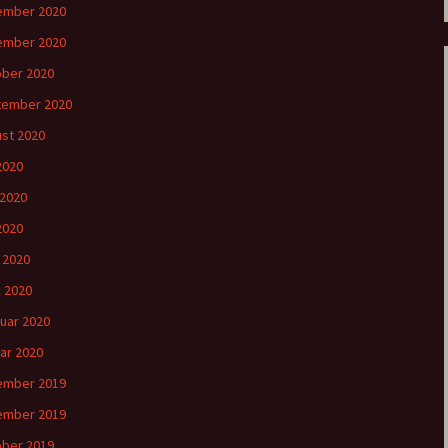
ember 2020
ember 2020
ber 2020
tember 2020
st 2020
 2020
 2020
2020
l 2020
 2020
uar 2020
ar 2020
ember 2019
ember 2019
ber 2019