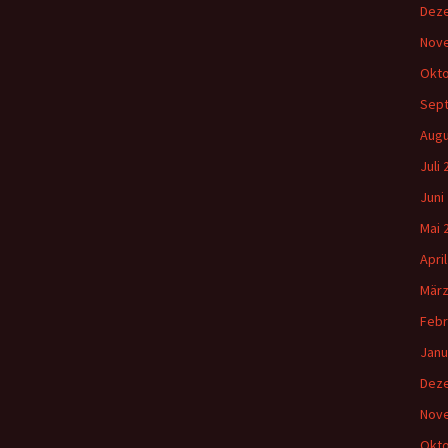
Dez
Nov
Okto
Sep
Augu
Juli
Juni
Mai 
Apri
März
Febr
Janu
Dez
Nov
Okto