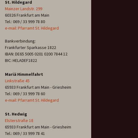
St. Hildegard
Mainzer Landstr. 299
60326 Frankfurt am Main
Tel.: 069 / 33 999 78 80
e-mail: Pfarramt St. Hildegard
Bankverbindung:
Frankfurter Sparkasse 1822
IBAN: DE65 5005 0201 0200 7844 12
BIC: HELADEF1822
Mariä Himmelfahrt
Linkstraße 45
65933 Frankfurt am Main - Griesheim
Tel.: 069 / 33 999 78 60
e-mail: Pfarramt St. Hildegard
St. Hedwig
Elsterstraße 18
65933 Frankfurt am Main - Griesheim
Tel.: 069 / 33 999 78 41