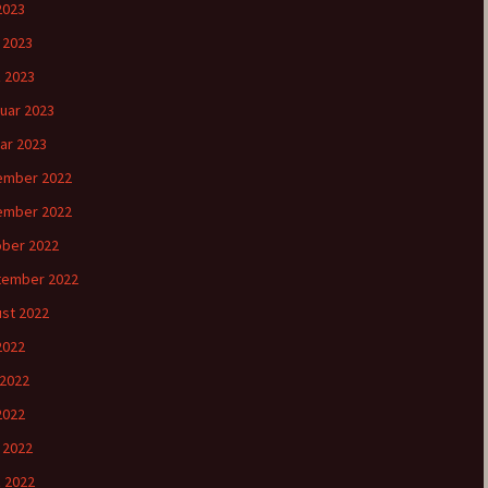
2023
l 2023
 2023
uar 2023
ar 2023
ember 2022
ember 2022
ber 2022
tember 2022
st 2022
 2022
 2022
2022
l 2022
 2022