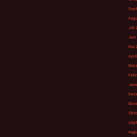
Sep
Augu
Juli
Juni
Mai 
Apri
März
Febr
Janu
Dez
Nov
Okto
Sep
Augu