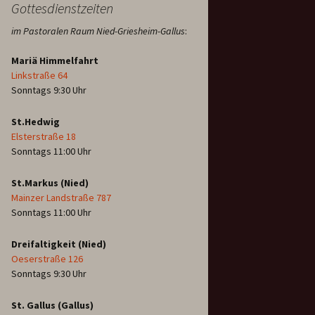
Gottesdienstzeiten
im Pastoralen Raum Nied-Griesheim-Gallus
:
Mariä Himmelfahrt
Linkstraße 64
Sonntags 9:30 Uhr
St.Hedwig
Elsterstraße 18
Sonntags 11:00 Uhr
St.Markus (Nied)
Mainzer Landstraße 787
Sonntags 11:00 Uhr
Dreifaltigkeit (Nied)
Oeserstraße 126
Sonntags 9:30 Uhr
St. Gallus (Gallus)