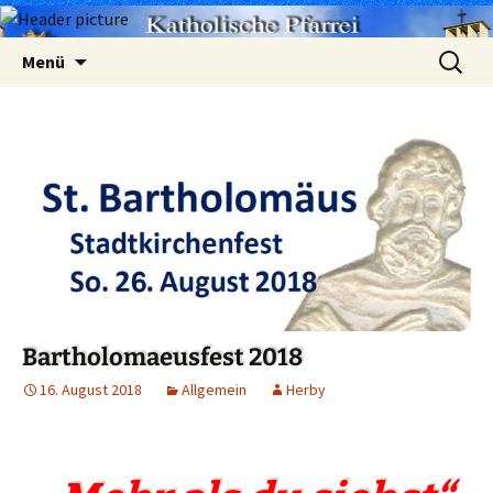
Zum
Suchen
Menü
Inhalt
nach:
springen
Bartholomaeusfest 2018
16. August 2018
Allgemein
Herby