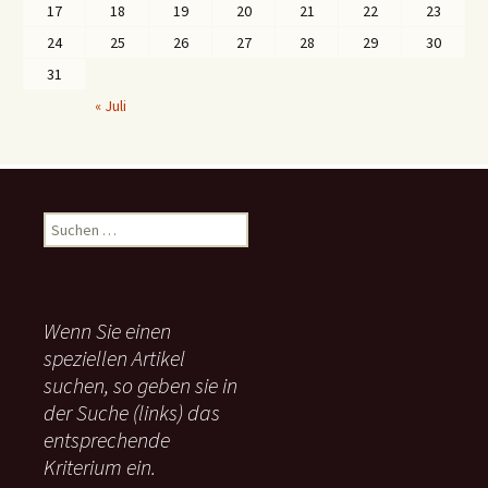
17
18
19
20
21
22
23
24
25
26
27
28
29
30
31
« Juli
S
u
c
h
e
Wenn Sie einen
n
speziellen Artikel
n
suchen, so geben sie in
a
c
der Suche (links) das
h
entsprechende
:
Kriterium ein.