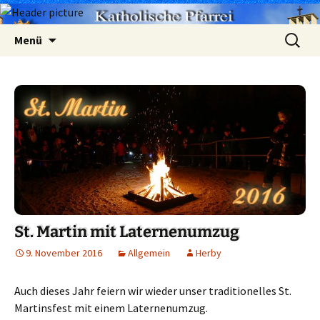
Zum
Suchen
Menü
Inhalt
nach:
springen
St. Martin mit Laternenumzug
9. November 2016
Allgemein
Herby
Auch dieses Jahr feiern wir wieder unser traditionelles St.
Martinsfest mit einem Laternenumzug.