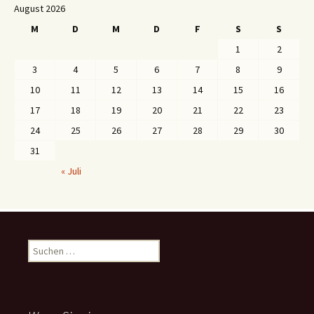
August 2026
M
D
M
D
F
S
S
1
2
3
4
5
6
7
8
9
10
11
12
13
14
15
16
17
18
19
20
21
22
23
24
25
26
27
28
29
30
31
« Juli
S
u
c
h
e