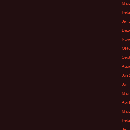
Mär
Feb
Jan
Dez
Nov
Okt
Sep
Aug
Juli
Juni
Mai
Apri
Mär
Feb
Jan