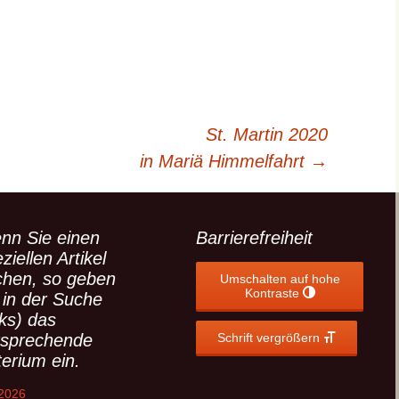
(ext. Link)
St. Martin 2020
in Mariä Himmelfahrt
→
nn Sie einen
Barrierefreiheit
ziellen Artikel
chen, so geben
Umschalten auf hohe
Kontraste
 in der Suche
nks) das
tsprechende
Schrift vergrößern
terium ein.
 2026