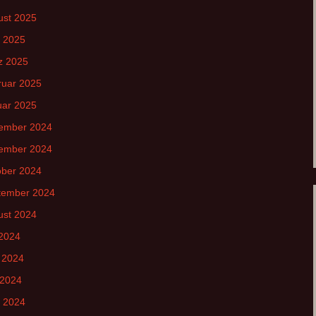
ust 2025
l 2025
z 2025
ruar 2025
uar 2025
ember 2024
ember 2024
ober 2024
tember 2024
ust 2024
 2024
 2024
 2024
l 2024