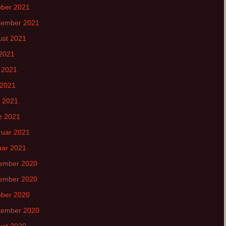
ober 2021
tember 2021
ust 2021
 2021
 2021
 2021
l 2021
z 2021
ruar 2021
uar 2021
ember 2020
ember 2020
ober 2020
tember 2020