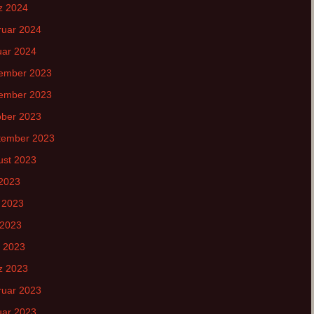
z 2024
ruar 2024
uar 2024
ember 2023
ember 2023
ober 2023
tember 2023
ust 2023
 2023
 2023
 2023
l 2023
z 2023
ruar 2023
uar 2023