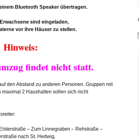
hen und
Kirche Mariä
user
Himmelfahrt
 einem Bluetooth Speaker übertragen.
Bistum Limburg (ext.
Link)
n
Kirche St. Hedwig
 Erwachsene sind eingeladen,
Caritas Frankfurt (ext.
Laterne vor ihre Häuser zu stellen.
Link)
Das Pfarrhaus
Hinweis:
Förderverein Caritas
Unser Josefshaus
(ext. Link)
Haus im Haus
mzug findet nicht statt
.
statt –
Kirchenzeitung Limburg
(St.Hedwig)
(ext. Link)
Kirchenfenster in Mariä
Jugendkirche Jona (ext.
Himmelfahrt
 auf den Abstand zu anderen Personen. Gruppen mit
Link)
 maximal 2 Haushalten sollen sich nicht
Aus dem Archiv
Stadtsynodalrat
reiter:
Wir sind Kirche (ext.
Link)
 Elsterstraße – Zum Linnegraben – Rehstraße –
Vereinsring Griesheim
terstraße nach St. Hedwig.