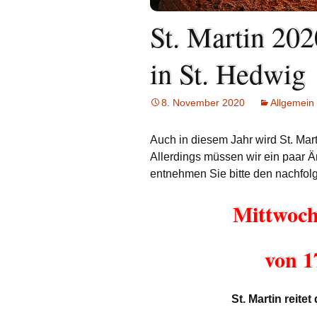
Links
St. Martin 202
Messdienerp
in St. Hedwig
Oekum. Kirc
2021
8. November 2020
Allgemein
PGR-Wahl 2
Auch in diesem Jahr wird St. Mart
Prävention i
Allerdings müssen wir ein paar 
Limburg
entnehmen Sie bitte den nachfol
Seelsorgliche
Mittwoch
Stadtkirchen
von 1
Stellenaussc
Terminplan
St. Martin reite