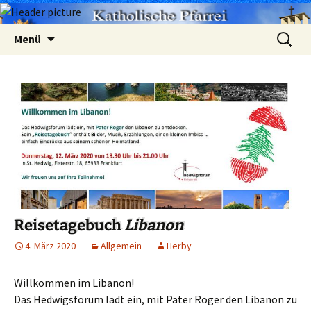
Zum
Suchen
Menü
Inhalt
nach:
springen
Reisetagebuch
Libanon
4. März 2020
Allgemein
Herby
Willkommen im Libanon!
Das Hedwigsforum lädt ein, mit Pater Roger den Libanon zu