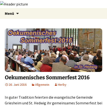
Zum
Suchen
Menü
Inhalt
nach:
springen
Oekumenisches Sommerfest 2016
26. Juni 2016
Allgemein
Herby
In guter Tradition feierten die evangelische Gemeinde
Griesheim und St. Hedwig ihr gemeinsames Sommerfest bei