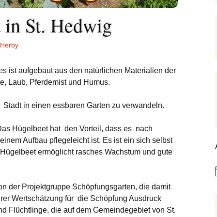
Hedwigsforum (ext.
Trauung
Hilfenetz Nied-
Link)
Griesheim
 in St. Hedwig
Ministranten
lan
Kath. Kirche Nied (ext.
KAB –
Link)
Arbeitnehmerkirche
Die Robusten
Herby
hentag
Ev. Kirche Griesheim
Spielkreise /
Seniorenarbeit
es ist aufgebaut aus den natürlichen Materialien der
(ext. Link)
Eltern-Kind-Gruppe
019
PGR – Wahl 2015
, Laub, Pferdemist und Humus.
Tauffamilien
St. Gallus (ext. Link)
m Bistum
e Stadt in einen essbaren Garten zu verwandeln.
Unser Wochen
Stadtkirche Frankfurt
(ext. Link)
as Hügelbeet hat den Vorteil, dass es nach
r Notruf
einem Aufbau pflegeleicht ist. Es ist ein sich selbst
Haus am Dom (ext.
 Hügelbeet ermöglicht rasches Wachstum und gute
forum
Link)
hreibungen
Dompfarrei St.
Bartholomäus (ext. Link)
n der Projektgruppe Schöpfungsgarten, die damit
hrer Wertschätzung für die Schöpfung Ausdruck
St. Josef Bornheim (ext.
sind Flüchtlinge, die auf dem Gemeindegebiet von St.
Link)