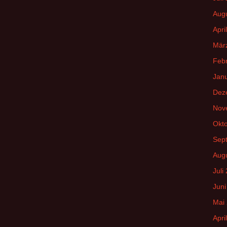
h
Aug
:
Apri
Mär
Feb
Jan
Dez
Nov
Okt
Sep
Aug
Juli
Juni
Mai
Apri