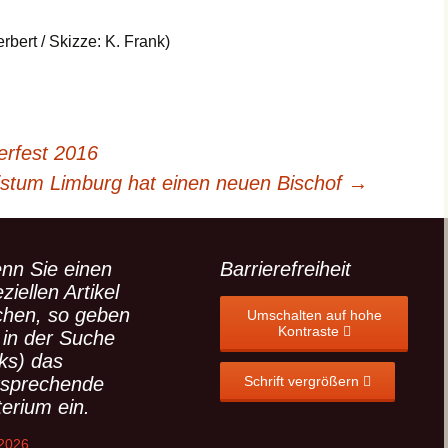
(ext. Link)
erbert / Skizze: K. Frank)
rfest 2016
istum Limburg hat einen neuen Bischof
→
nn Sie einen
Barrierefreiheit
ziellen Artikel
chen, so geben
Umschalten auf hohe
Kontraste
 in der Suche
nks) das
tsprechende
Schrift vergrößern
terium ein.
 2026