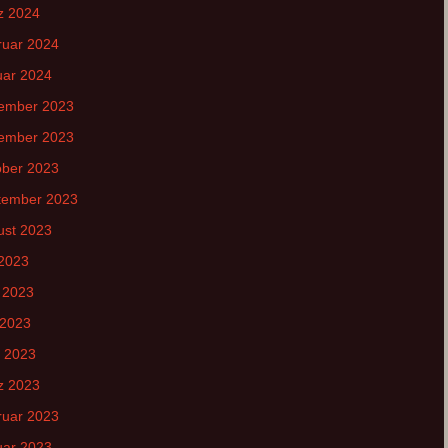
z 2024
ruar 2024
uar 2024
ember 2023
ember 2023
ober 2023
tember 2023
ust 2023
 2023
 2023
 2023
l 2023
z 2023
ruar 2023
uar 2023