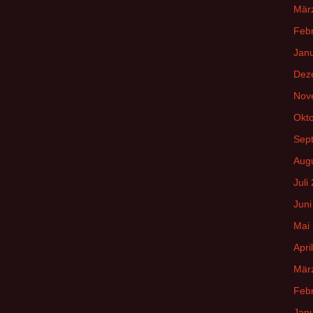
Mär
Feb
Jan
Dez
Nov
Okt
Sep
Aug
Juli
Juni
Mai
Apri
Mär
Feb
Jan