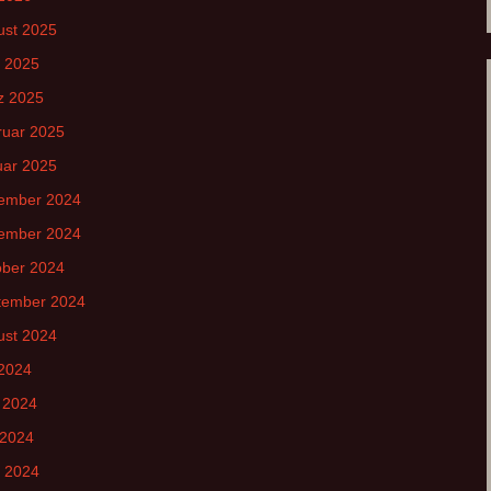
ust 2025
l 2025
z 2025
ruar 2025
uar 2025
ember 2024
ember 2024
ober 2024
tember 2024
ust 2024
 2024
 2024
 2024
l 2024