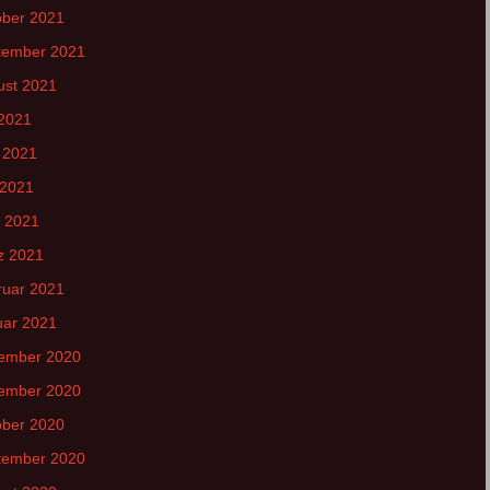
ober 2021
tember 2021
ust 2021
 2021
 2021
 2021
l 2021
z 2021
ruar 2021
uar 2021
ember 2020
ember 2020
ober 2020
tember 2020