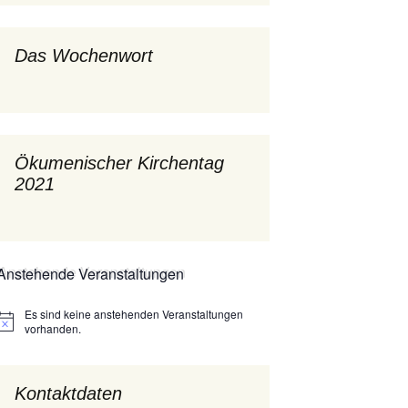
Prävention im Bistum
Messdienerplan
Limburg
Das Wochenwort
St. Gallus (ext. Link)
Tauffamilien
Ökumenischer Kirchentag
Luther-trifft-Franziskus
2021
(ext. Link)
wort
Unser Wochenwort
Anstehende Veranstaltungen
Zukunftswerkstatt –
Ergebnisse der
Startseite
Arbeitsgruppen
(Zukunftswerkstatt)
Es sind keine anstehenden Veranstaltungen
Hinweis
vorhanden.
Kontaktdaten