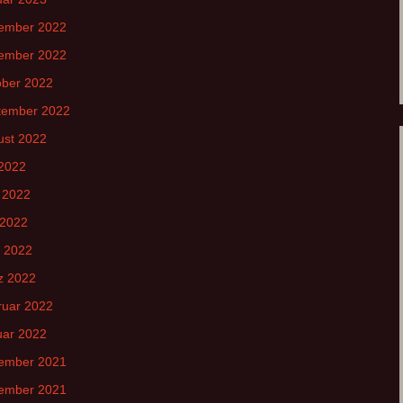
ember 2022
ember 2022
ober 2022
tember 2022
ust 2022
 2022
 2022
 2022
l 2022
z 2022
ruar 2022
uar 2022
ember 2021
ember 2021