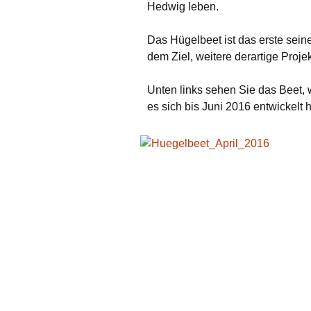
Unsere Kirc
Hedwig leben.
Gemeindehä
Das Hügelbeet ist das erste seine
Vermietunge
dem Ziel, weitere derartige Proje
Vorschau
Unten links sehen Sie das Beet, 
es sich bis Juni 2016 entwickelt h
Wochenblatt
Zukunftswerk
Startseite