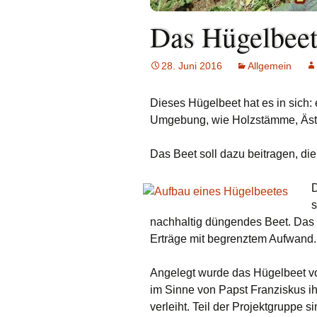
Links
Das Hügelbeet
Messdienerp
28. Juni 2016
Allgemein
Oekum. Kirc
2021
Dieses Hügelbeet hat es in sich: 
PGR-Wahl 2
Umgebung, wie Holzstämme, Äste
Prävention i
Das Beet soll dazu beitragen, di
Limburg
D
Seelsorgliche
s
nachhaltig düngendes Beet. Das
Stadtkirchen
Erträge mit begrenztem Aufwand.
Stellenaussc
Angelegt wurde das Hügelbeet vo
Terminplan
im Sinne von Papst Franziskus i
verleiht. Teil der Projektgruppe 