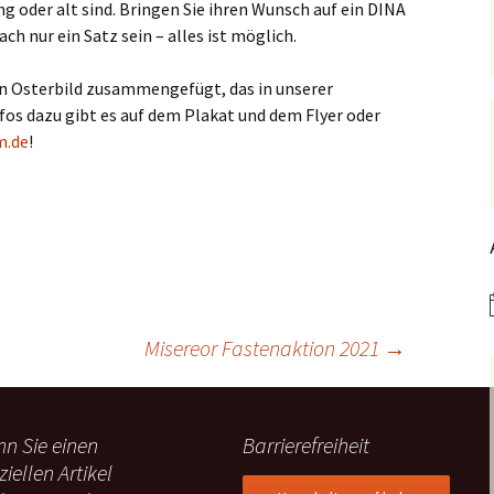
ung oder alt sind. Bringen Sie ihren Wunsch auf ein DINA
Hedwigsforum (ext. Link)
Trauung
Hilfenetz Nied-Griesheim
Li
ach nur ein Satz sein – alles ist möglich.
Ministranten
n
Kath. Kirche Nied (ext.
KAB –
St.
Link)
Arbeitnehmerkirche
en Osterbild zusammengefügt, das in unserer
Die Robusten
fos dazu gibt es auf dem Plakat und dem Flyer oder
ntag 2021
Ta
Ev. Kirche Griesheim (ext.
Spielkreise /
m.de
!
Link)
Eltern-Kind-Gruppe
Seniorenarbeit
PGR – Wahl 2015
Lu
(ex
St. Gallus (ext. Link)
Tauffamilien
Bistum
Un
Stadtkirche Frankfurt
Unser Wochenwort
(ext. Link)
 Notruf
Zu
St
Haus am Dom (ext. Link)
orum
Misereor Fastenaktion 2021
→
Dompfarrei St.
reibungen
Bartholomäus (ext. Link)
St. Josef Bornheim (ext.
n Sie einen
Barrierefreiheit
Link)
ziellen Artikel
n und
Kirche Mariä Himmelfahrt