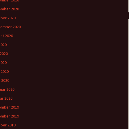
ember 2020
ember 2020
ber 2020
tember 2020
st 2020
 2020
 2020
2020
l 2020
 2020
uar 2020
ar 2020
ember 2019
ember 2019
ber 2019