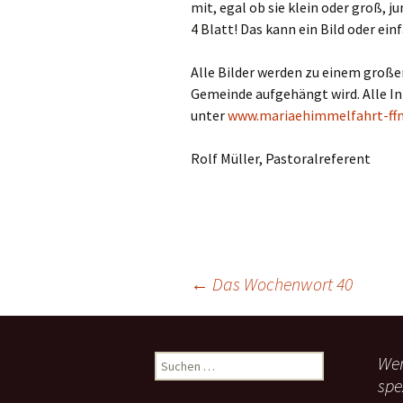
mit, egal ob sie klein oder groß, j
Links
4 Blatt! Das kann ein Bild oder einf
Messdienerpla
Alle Bilder werden zu einem groß
Gemeinde aufgehängt wird. Alle In
Oekum. Kirche
unter
www.mariaehimmelfahrt-ff
PGR-Wahl 2019
Rolf Müller, Pastoralreferent
Prävention im 
Limburg
Seelsorglicher
Stadtkirchenf
←
Das Wochenwort 40
Beitragsnavigation
Stellenaussch
Terminplan
Wen
S
u
spe
Unsere Kirche
c