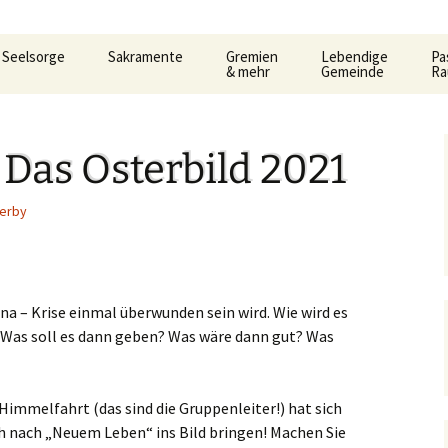
Seelsorge
Sakramente
Gremien
Lebendige
Pa
& mehr
Gemeinde
R
t
Gemeindeleitung
KDG –
Pfarrgemeinderat
Familienkreise
AC
Ho
Datenschutzerkärung
3.
und Formular
Be
Das Osterbild 2021
Prävention im Bistum
Verwaltungsrat
Frauengemeinschaf
Car
Limburg
Taufe
Al
Pastoralausschuss
Jugend
Lit
So
erby
e
Seelsorglicher Notruf
Flüchtlingshilfe – Caritas
Firmung
Firmkurs-Intern
Allgemeine
Kanonenelf
Öff
Er
lan
Herzlich Ankommen
Sozialberatung
Eucharistie
Firmkurs 2017/2018
Erstkommunion
Kernige
Hi
ona – Krise einmal überwunden sein wird. Wie wird es
pt
Flüchtlingshilfe
Flü
haus
Bußsakrament
Erstkommunion-Inter
? Was soll es dann geben? Was wäre dann gut? Was
Kirchenmusik
ka
Hedwigsforum
Her
Fr
Krankensalbung
Kleinkind- Gottesdi
Hygienekonzept
Pa
immelfahrt (das sind die Gruppenleiter!) hat sich
gelium
Weihe
für das Josefshaus
h nach „Neuem Leben“ ins Bild bringen! Machen Sie
Lektoren &
Kommunionhelfer
Pr