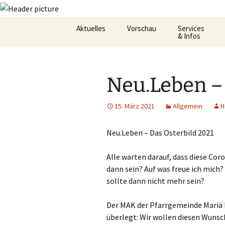
Zum
Aktuelles
Vorschau
Services
Inhalt
& Infos
springen
Oekum. Kirchentag 2021
Barrierefreihei
Neu.Leben – 
Zukunftswerkstatt –
Gemeindeheft
Startseite
St.Hildegard
15. März 2021
Allgemein
H
Flüchtlingshilf
Neu.Leben – Das Osterbild 2021
Gottesdienstp
Alle warten darauf, dass diese Cor
Hygienekonze
für das Josefs
dann sein? Auf was freue ich mich
sollte dann nicht mehr sein?
L&K Pläne
Der MAK der Pfarrgemeinde Mariä H
Lesung & Evan
überlegt: Wir wollen diesen Wunsc