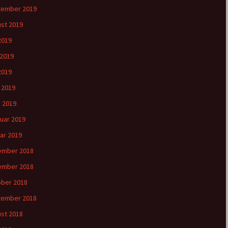
tember 2019
st 2019
 2019
 2019
2019
l 2019
 2019
uar 2019
ar 2019
ember 2018
ember 2018
ber 2018
tember 2018
st 2018