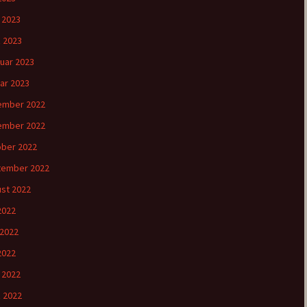
l 2023
 2023
uar 2023
ar 2023
ember 2022
ember 2022
ber 2022
tember 2022
st 2022
 2022
 2022
2022
l 2022
 2022