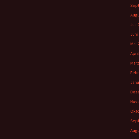
Sep
Augu
Juli
Juni
Mai 
Apri
März
Febr
Janu
Dez
Nov
Okto
Sep
Augu