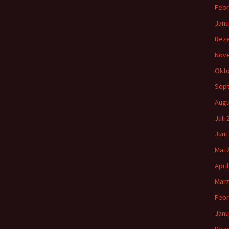
Febr
Janu
Dez
Nov
Okto
Sep
Augu
Juli
Juni
Mai 
Apri
März
Febr
Janu