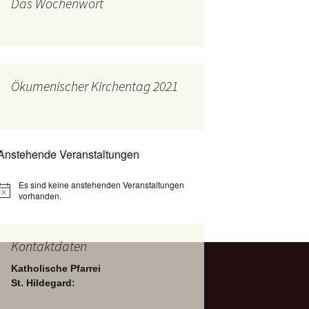
Das Wochenwort
mburg
Messdienerplan
 Gallus (ext. Link)
uffamilien
Ökumenischer Kirchentag 2021
ther-trifft-Franziskus
t. Link)
ser Wochenwort
Anstehende Veranstaltungen
kunftswerkstatt –
Ergebnisse der
artseite
Es sind keine anstehenden Veranstaltungen
Arbeitsgruppen
Hinweis
(Zukunftswerkstatt)
vorhanden.
Kontaktdaten
Katholische Pfarrei
St. Hildegard: