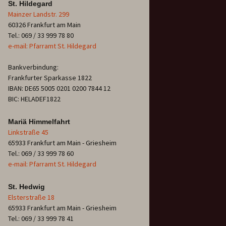
St. Hildegard
Mainzer Landstr. 299
60326 Frankfurt am Main
Tel.: 069 / 33 999 78 80
e-mail: Pfarramt St. Hildegard
Bankverbindung:
Frankfurter Sparkasse 1822
IBAN: DE65 5005 0201 0200 7844 12
BIC: HELADEF1822
Mariä Himmelfahrt
Linkstraße 45
65933 Frankfurt am Main - Griesheim
Tel.: 069 / 33 999 78 60
e-mail: Pfarramt St. Hildegard
St. Hedwig
Elsterstraße 18
65933 Frankfurt am Main - Griesheim
Tel.: 069 / 33 999 78 41