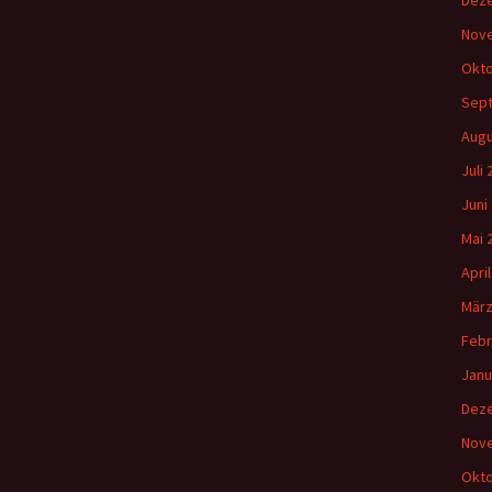
Dez
Nov
Okto
Sep
Augu
Juli
Juni
Mai 
Apri
März
Febr
Janu
Dez
Nov
Okto