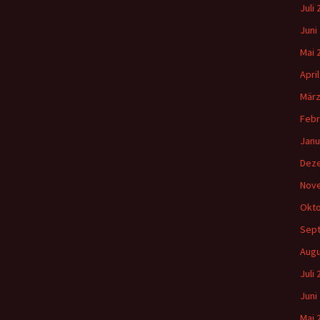
Juli
Juni
Mai 
Apri
März
Febr
Janu
Dez
Nov
Okto
Sep
Augu
Juli
Juni
Mai 