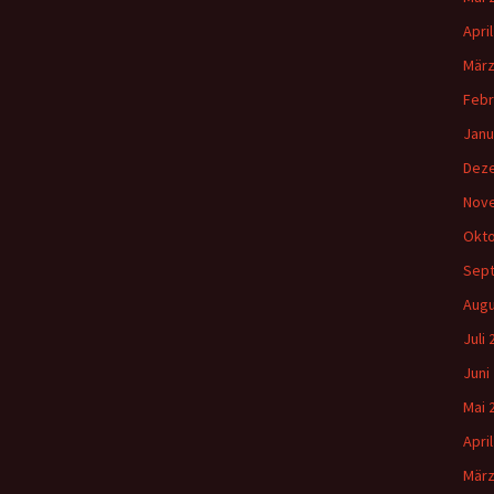
Apri
März
Febr
Janu
Dez
Nov
Okto
Sep
Augu
Juli
Juni
Mai 
Apri
März