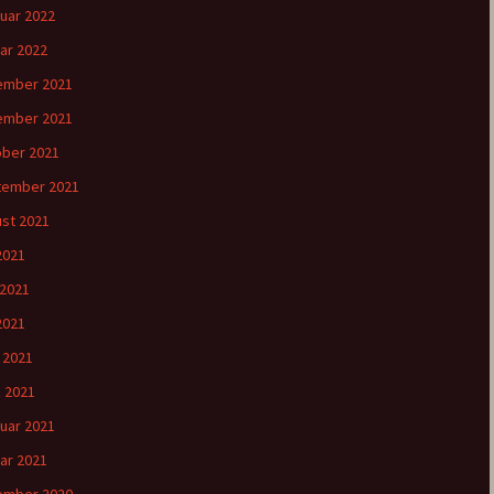
uar 2022
ar 2022
ember 2021
ember 2021
ber 2021
tember 2021
st 2021
 2021
 2021
2021
l 2021
 2021
uar 2021
ar 2021