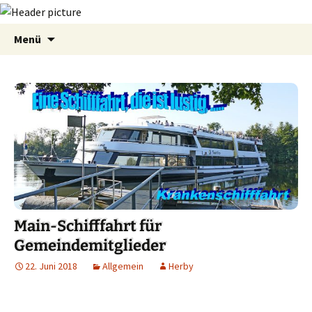
Zum
Suchen
Menü
Inhalt
nach:
springen
Main-Schifffahrt für
Gemeindemitglieder
22. Juni 2018
Allgemein
Herby