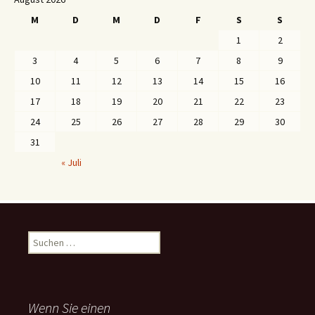
M
D
M
D
F
S
S
1
2
3
4
5
6
7
8
9
10
11
12
13
14
15
16
17
18
19
20
21
22
23
24
25
26
27
28
29
30
31
« Juli
S
u
c
h
e
Wenn Sie einen
n